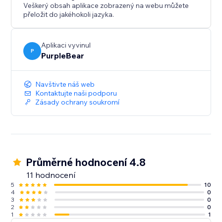
Veškerý obsah aplikace zobrazený na webu můžete
přeložit do jakéhokoli jazyka.
Aplikaci vyvinul
P
PurpleBear
Navštivte náš web
Kontaktujte naši podporu
Zásady ochrany soukromí
Průměrné hodnocení 4.8
11 hodnocení
5
10
4
0
3
0
2
0
1
1