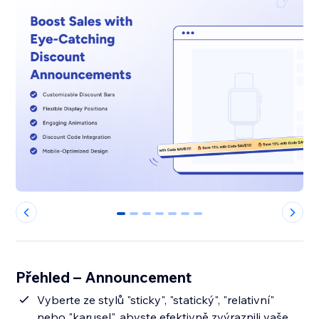
0
1
2
3
4
5
6
Přehled – Announcement
Vyberte ze stylů "sticky", "statický", "relativní"
nebo "karusel", abyste efektivně zvýraznili vaše