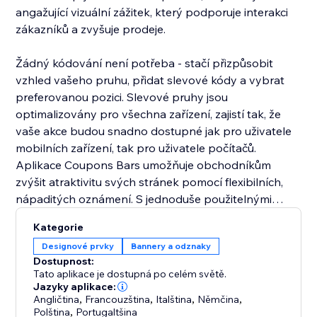
angažující vizuální zážitek, který podporuje interakci
zákazníků a zvyšuje prodeje.
Žádný kódování není potřeba - stačí přizpůsobit
vzhled vašeho pruhu, přidat slevové kódy a vybrat
preferovanou pozici. Slevové pruhy jsou
optimalizovány pro všechna zařízení, zajistí tak, že
vaše akce budou snadno dostupné jak pro uživatele
mobilních zařízení, tak pro uživatele počítačů.
Aplikace Coupons Bars umožňuje obchodníkům
zvýšit atraktivitu svých stránek pomocí flexibilních,
nápaditých oznámení. S jednoduše použitelnými
možnostmi designu, integrací slevových kódů a
Kategorie
přizpůsobitelnou pozicí pomáhá tato aplikace
Designové prvky
Bannery a odznaky
zvyšovat zájem zákazníků, zdůrazňovat akce a
Dostupnost:
poskytovat plynulý zážitek na jakémkoliv zařízení.
Tato aplikace je dostupná po celém světě.
Jazyky aplikace:
Angličtina
,
Francouzština
,
Italština
,
Němčina
,
Polština
,
Portugaltšina