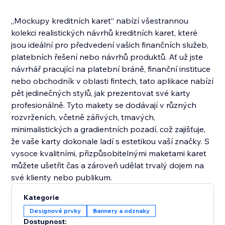
„Mockupy kreditních karet“ nabízí všestrannou
kolekci realistických návrhů kreditních karet, které
jsou ideální pro předvedení vašich finančních služeb,
platebních řešení nebo návrhů produktů. Ať už jste
návrhář pracující na platební bráně, finanční instituce
nebo obchodník v oblasti fintech, tato aplikace nabízí
pět jedinečných stylů, jak prezentovat své karty
profesionálně. Tyto makety se dodávají v různých
rozvrženích, včetně zářivých, tmavých,
minimalistických a gradientních pozadí, což zajišťuje,
že vaše karty dokonale ladí s estetikou vaší značky. S
vysoce kvalitními, přizpůsobitelnými maketami karet
můžete ušetřit čas a zároveň udělat trvalý dojem na
své klienty nebo publikum.
Kategorie
Designové prvky
Bannery a odznaky
Dostupnost: