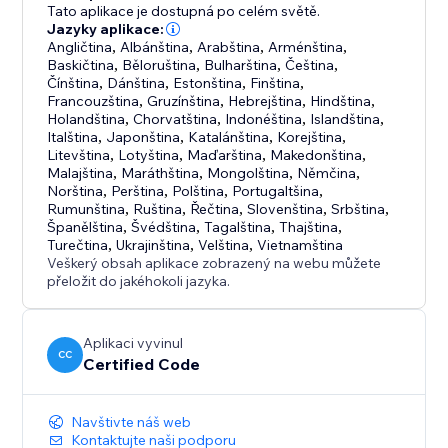
Tato aplikace je dostupná po celém světě.
Jazyky aplikace:
Angličtina
,
Albánština
,
Arabština
,
Arménština
,
Baskičtina
,
Běloruština
,
Bulharština
,
Čeština
,
Čínština
,
Dánština
,
Estonština
,
Finština
,
Francouzština
,
Gruzínština
,
Hebrejština
,
Hindština
,
Holandština
,
Chorvatština
,
Indonéština
,
Islandština
,
Italština
,
Japonština
,
Katalánština
,
Korejština
,
Litevština
,
Lotyština
,
Maďarština
,
Makedonština
,
Malajština
,
Maráthština
,
Mongolština
,
Němčina
,
Norština
,
Perština
,
Polština
,
Portugaltšina
,
Rumunština
,
Ruština
,
Řečtina
,
Slovenština
,
Srbština
,
Španělština
,
Švédština
,
Tagalština
,
Thajština
,
Turečtina
,
Ukrajinština
,
Velština
,
Vietnamština
Veškerý obsah aplikace zobrazený na webu můžete
přeložit do jakéhokoli jazyka.
Aplikaci vyvinul
CC
Certified Code
Navštivte náš web
Kontaktujte naši podporu