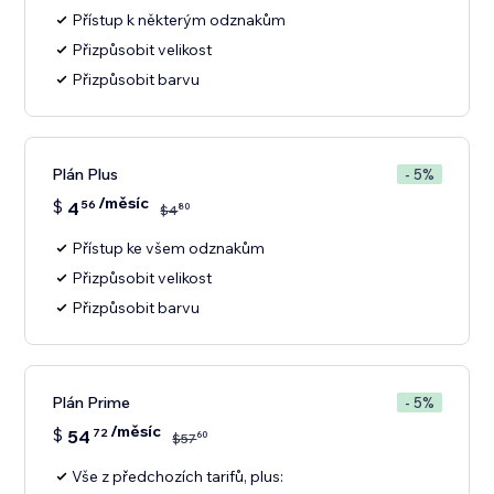
Přístup k některým odznakům
Přizpůsobit velikost
Přizpůsobit barvu
Plán Plus
- 5%
/měsíc
$
4
56
80
$
4
Přístup ke všem odznakům
Přizpůsobit velikost
Přizpůsobit barvu
Plán Prime
- 5%
/měsíc
$
54
72
60
$
57
Vše z předchozích tarifů, plus: