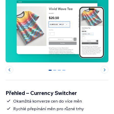
0
1
2
3
Přehled – Currency Switcher
Okamžitá konverze cen do více měn
Rychlé přepínání měn pro různé trhy