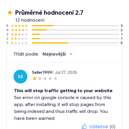
Průměrné hodnocení 2.7
12 hodnocení
5
3
4
2
3
1
2
1
1
5
Třídit podle:
Nejnovější
Seller1999
/ Jul 27, 2026
SE
This will stop traffic getting to your website
5xx error on google console is caused by this
app, after installing, it will stop pages from
being indexed and thus traffic will drop. You
have been warned
Užitečné
(0)