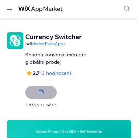
Currency Switcher
od
MarketPushApps
Snadná konverze měn pro
globální prodej
2.7
12 hodnocení
Od $1.99 / měsíc