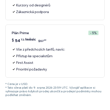
Kurzory od designérů
Zákaznická podpora
Plán Prime
- 5%
/měsíc
$
54
72
60
$
57
Vše z předchozích tarifů, navíc:
Přístup ke specialistům
First Assist
Prioritní požadavky
* Cena je v USD.
* Tato sleva platí do 9. srpna 2026 23:59 UTC. Vývojář aplikace si
vyhrazuje právo kdykoli prodej ukončit a prodejní podmínky mohou
podléhat změnám.