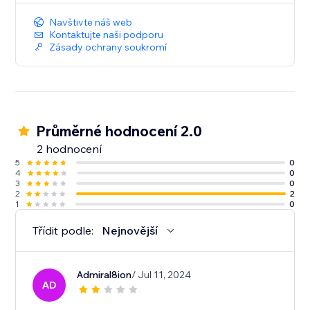
Navštivte náš web
Kontaktujte naši podporu
Zásady ochrany soukromí
Průměrné hodnocení 2.0
2 hodnocení
5
0
4
0
3
0
2
2
1
0
Třídit podle:
Nejnovější
Admiral8ion
/ Jul 11, 2024
AD