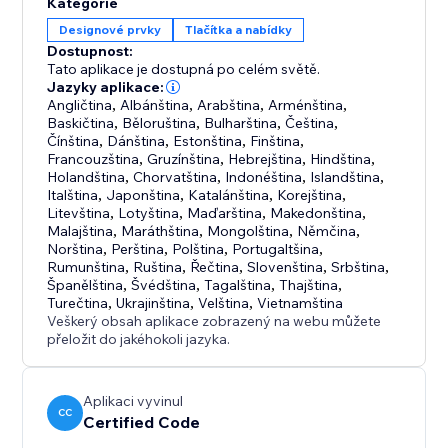
Kategorie
Designové prvky
Tlačítka a nabídky
Dostupnost:
Tato aplikace je dostupná po celém světě.
Jazyky aplikace:
Angličtina
,
Albánština
,
Arabština
,
Arménština
,
Baskičtina
,
Běloruština
,
Bulharština
,
Čeština
,
Čínština
,
Dánština
,
Estonština
,
Finština
,
Francouzština
,
Gruzínština
,
Hebrejština
,
Hindština
,
Holandština
,
Chorvatština
,
Indonéština
,
Islandština
,
Italština
,
Japonština
,
Katalánština
,
Korejština
,
Litevština
,
Lotyština
,
Maďarština
,
Makedonština
,
Malajština
,
Maráthština
,
Mongolština
,
Němčina
,
Norština
,
Perština
,
Polština
,
Portugaltšina
,
Rumunština
,
Ruština
,
Řečtina
,
Slovenština
,
Srbština
,
Španělština
,
Švédština
,
Tagalština
,
Thajština
,
Turečtina
,
Ukrajinština
,
Velština
,
Vietnamština
Veškerý obsah aplikace zobrazený na webu můžete
přeložit do jakéhokoli jazyka.
Aplikaci vyvinul
CC
Certified Code