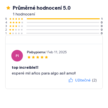
Průměrné hodnocení 5.0
1 hodnocení
5
1
4
0
3
0
2
0
1
0
Pixbypixmx
/ Feb 11, 2025
PI
top increible!!!
esperé mil años para algo así! amo!!
Užitečné
(2)