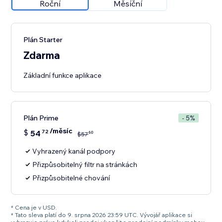
Roční
Měsíční
Plán Starter
Zdarma
Základní funkce aplikace
Plán Prime
- 5%
/měsíc
$
54
72
60
$
57
Vyhrazený kanál podpory
Přizpůsobitelný filtr na stránkách
Přizpůsobitelné chování
* Cena je v USD.
* Tato sleva platí do 9. srpna 2026 23:59 UTC. Vývojář aplikace si