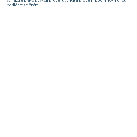
vyhrazuje právo kdykoli prodej ukončit a prodejní podmínky mohou
podléhat změnám.