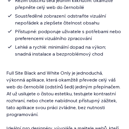
Režim odstínů šedi jedním kliknutím: okamžitě
přepněte celý web do černobílé
Soustředěné zobrazení: odstraňte vizuální
nepořádek a zlepšete čitelnost obsahu
Přístupné: podporuje uživatele s potřebami nebo
preferencemi vizuálního zpracování
Lehké a rychlé: minimální dopad na výkon;
snadná instalace a bezproblémový chod
Full Site Black and White Only je jednoduchá,
výkonná aplikace, která okamžitě převede celý váš
web do černobílé (odstínů šedi) jediným přepínačem.
Ať už usilujete o čistou estetiku, testujete kontrastní
rozhraní, nebo chcete nabídnout přístupný zážitek,
tato aplikace svou práci zvládne, bez nutnosti
programování.
Ideální pro designéry, vývojáře a majitele webů, kteří