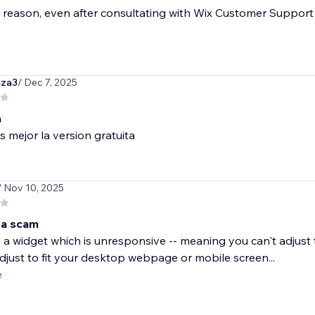
reason, even after consultating with Wix Customer Support 
aza3
/ Dec 7, 2025
a
s mejor la version gratuita
/ Nov 10, 2025
y a scam
 a widget which is unresponsive -- meaning you can't adjust the
djust to fit your desktop webpage or mobile screen...
e