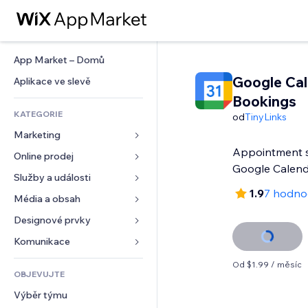
App Market – Domů
Google Ca
Aplikace ve slevě
Bookings
KATEGORIE
od
TinyLinks
Marketing
Appointment s
Online prodej
Reklamy
Google Calend
Mobilní zařízení
Služby a události
Aplikace pro obchody
1.9
7 hodno
Analytika
Doprava a doručení
Média a obsah
Ubytování
Sociální sítě
Tlačítka pro prodej
Události
Designové prvky
Galerie
SEO
Online kurzy
Restaurace
Hudba
Mapy a navigace
Komunikace 
Míra zapojení
Tisk na vyžádání
Nemovitosti
Podcasty
Soukromí a bezpečnost
Formuláře
Od $1.99 / měsíc
Výpisy webu
Účetnictví
OBJEVUJTE
Rezervace
Fotografie
Hodiny
Blog
E‑mail
Kupóny a věrnostní programy
Výběr týmu
Video
Šablony stránek
Ankety