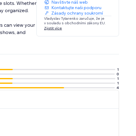
Navštivte náš web
e slots. Whether
Kontaktujte naši podporu
tay organized.
Zásady ochrany soukromí
Vladyslav Tytarenko zaručuje, že je
v souladu s obchodními zákony EU.
rs can view your
Zjistit více
-shows, and
1
0
1
1
4