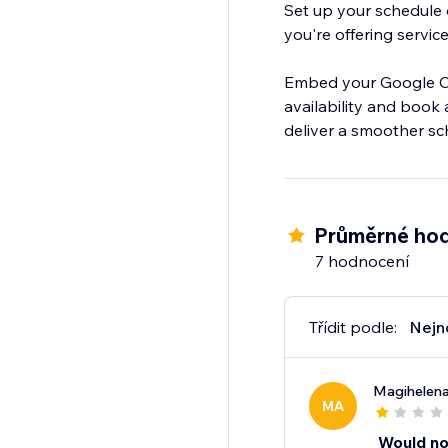
Set up your schedule 
you're offering service
Embed your Google Cal
availability and book
deliver a smoother sc
Průměrné hod
7 hodnocení
Třídit podle:
Nejn
Magihelen
MA
Would n