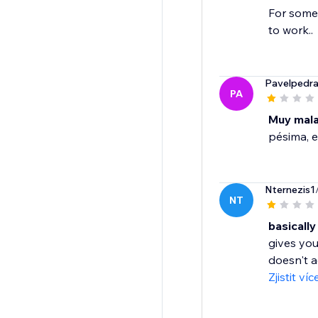
For some 
to work..
Pavelpedr
PA
Muy mal
pésima, e
Nternezis1
NT
basicall
gives you
doesn't a
Zjistit víc