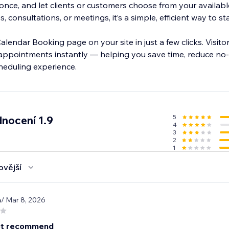
once, and let clients or customers choose from your availabl
s, consultations, or meetings, it’s a simple, efficient way to s
endar Booking page on your site in just a few clicks. Visito
 appointments instantly — helping you save time, reduce no
heduling experience.
5
nocení 1.9
4
3
2
1
ovější
a
/ Mar 8, 2026
ot recommend