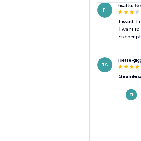
Fixattu
/ No
FI
I want to
I want to
subscript
Tsetse-gig
TS
Seamless
TI