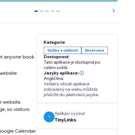
0
1
2
3
4
Kategorie
Služby a události
Rezervace
let anyone book
Dostupnost:
Tato aplikace je dostupná po
celém světě.
 website
Jazyky aplikace:
Angličtina
Veškerý obsah aplikace
zobrazený na webu můžete
přeložit do jakéhokoli jazyka.
 website.
, so visitors
Aplikaci vyvinul
T
TinyLinks
Google Calendar.