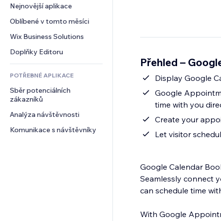
Konverze
Skladování
Nejnovější aplikace
PDF
Efekty pro obrázky
Chat
Dropshipping
Sdílení souborů
Oblíbené v tomto měsíci
Tlačítka a nabídky
Komentáře
Plány a předplatné
Novinky
Bannery a odznaky
Wix Business Solutions
Telefon
Crowdfunding
Služby obsahu
Kalkulačky
Komunita
Doplňky Editoru
Jídlo a nápoje
Přehled – Googl
Efekty textu
Vyhledávání
Reference a recenze
POTŘEBNÉ APLIKACE
Počasí
Display Google C
CRM
Sběr potenciálních 
Tabulky a grafy
Google Appointme
zákazníků
time with you dir
Analýza návštěvnosti
Create your appoi
Komunikace s návštěvníky
Let visitor sched
Google Calendar Book
Seamlessly connect yo
can schedule time wit
With Google Appointme