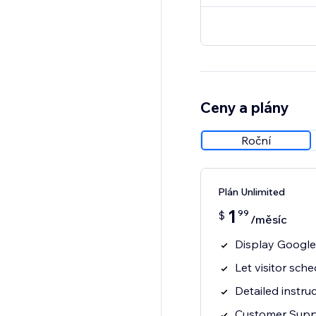
Ceny a plány
Roční
Plán Unlimited
1
99
$
/měsíc
Display Googl
Let visitor sc
Detailed instr
Customer Supp