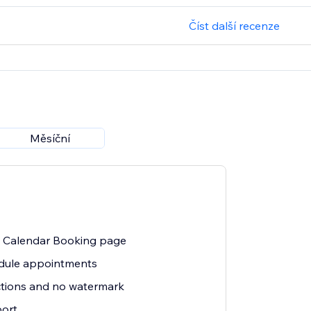
Číst další recenze
Měsíční
e Calendar Booking page
hedule appointments
uctions and no watermark
ort