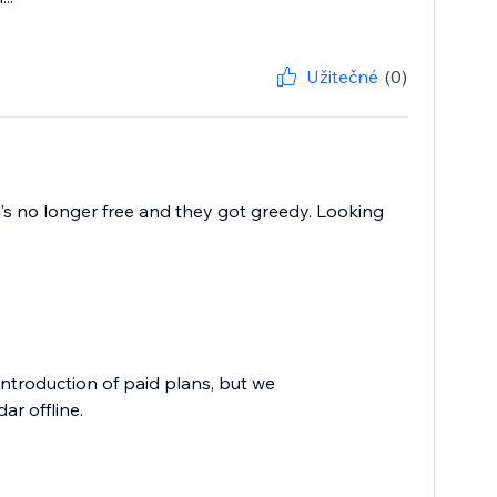
Užitečné
(0)
t's no longer free and they got greedy. Looking
troduction of paid plans, but we
ar offline.