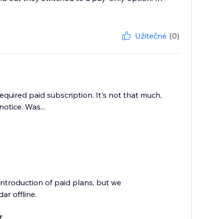
Užitečné
(0)
quired paid subscription. It's not that much,
tice. Was...
troduction of paid plans, but we
ar offline.
..