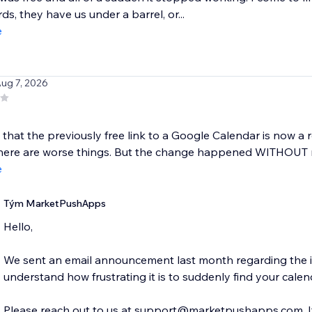
ds, they have us under a barrel, or...
e
Aug 7, 2026
hat the previously free link to a Google Calendar is now a re
there are worse things. But the change happened WITHOUT no
e
Tým MarketPushApps
Hello,
We sent an email announcement last month regarding the in
understand how frustrating it is to suddenly find your calend
Please reach out to us at support@marketpushapps.com. If.