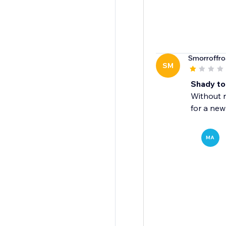
Smorroffr
SM
Shady to
Without n
for a new
MA