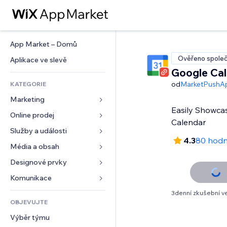
App Market – Domů
Ověřeno společ
Aplikace ve slevě
Google Ca
od
MarketPushA
KATEGORIE
Marketing
Easily Showca
Online prodej
Reklamy
Calendar
Mobilní zařízení
Služby a události
Aplikace pro obchody
4.3
80 hodn
Analytika
Doprava a doručení
Média a obsah
Ubytování
Sociální sítě
Tlačítka pro prodej
Události
Designové prvky
Galerie
SEO
Online kurzy
Restaurace
Hudba
Mapy a navigace
Komunikace 
Míra zapojení
Tisk na vyžádání
Nemovitosti
Podcasty
Soukromí a bezpečnost
Formuláře
3denní zkušební v
Výpisy webu
Účetnictví
OBJEVUJTE
Rezervace
Fotografie
Hodiny
Blog
E‑mail
Kupóny a věrnostní programy
Výběr týmu
Video
Šablony stránek
Ankety