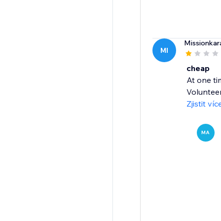
Missionka
MI
cheap
At one ti
Volunteer
Zjistit víc
MA