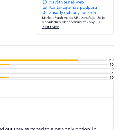
Navštivte náš web
Kontaktujte naši podporu
Zásady ochrany soukromí
Market Push Apps SRL zaručuje, že je
v souladu s obchodními zákony EU.
Zjistit více
59
10
0
1
10
nd out they switched to a pay-only option. In