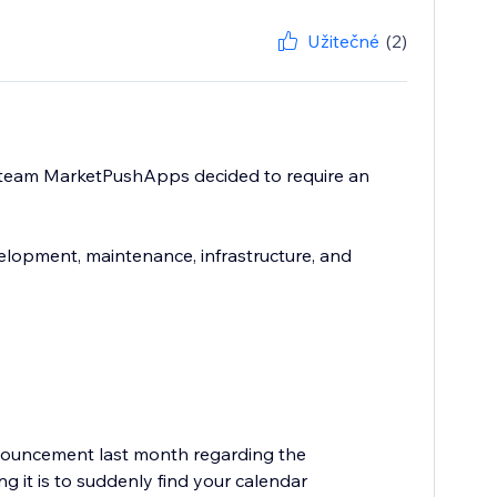
Užitečné
(2)
e team MarketPushApps decided to require an
elopment, maintenance, infrastructure, and
nouncement last month regarding the
g it is to suddenly find your calendar