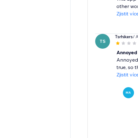
other wor
Zjistit víc
Tsrhikers
/ 
TS
Annoyed
Annoyed t
true, so 
Zjistit víc
MA