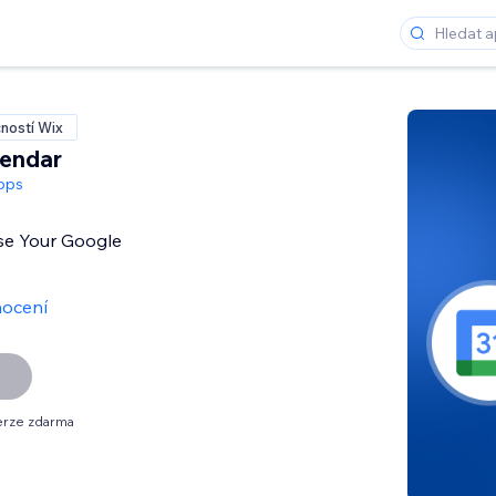
ností Wix
lendar
pps
se Your Google
ocení
erze zdarma