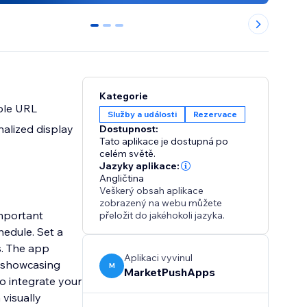
0
1
2
Kategorie
ple URL
Služby a události
Rezervace
alized display
Dostupnost:
Tato aplikace je dostupná po
celém světě.
Jazyky aplikace:
Angličtina
Veškerý obsah aplikace
zobrazený na webu můžete
mportant
přeložit do jakéhokoli jazyka.
hedule. Set a
s. The app
Aplikaci vyvinul
e showcasing
M
MarketPushApps
o integrate your
visually