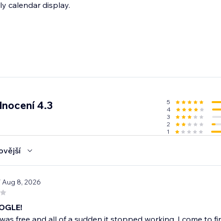
ly calendar display.
5
nocení 4.3
4
3
2
1
ovější
/ Aug 8, 2026
OGLE!
was free and all of a sudden it stopped working. I come to fi