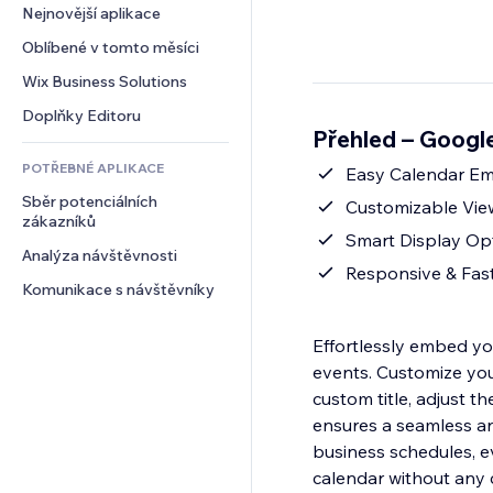
Konverze
Skladování
Nejnovější aplikace
PDF
Efekty pro obrázky
Chat
Dropshipping
Sdílení souborů
Oblíbené v tomto měsíci
Tlačítka a nabídky
Komentáře
Plány a předplatné
Novinky
Bannery a odznaky
Wix Business Solutions
Telefon
Crowdfunding
Služby obsahu
Kalkulačky
Komunita
Doplňky Editoru
Jídlo a nápoje
Přehled – Googl
Efekty textu
Vyhledávání
Reference a recenze
POTŘEBNÉ APLIKACE
Počasí
Easy Calendar Em
CRM
Sběr potenciálních 
Tabulky a grafy
Customizable View
zákazníků
Smart Display Opti
Analýza návštěvnosti
Responsive & Fast
Komunikace s návštěvníky
Effortlessly embed y
events. Customize your
custom title, adjust t
ensures a seamless an
business schedules, ev
calendar without any 