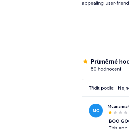
appealing, user-friend
Průměrné hod
80 hodnocení
Třídit podle:
Nejn
Mcarianna
MC
BOO GO
This app 