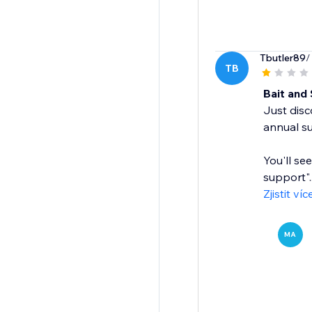
Tbutler89
/
TB
Bait and 
Just dis
annual su
You'll se
support"..
Zjistit víc
MA