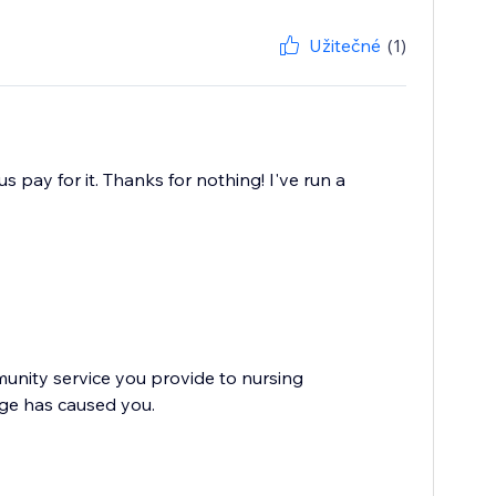
Užitečné
(1)
 pay for it. Thanks for nothing! I've run a
nity service you provide to nursing
nge has caused you.