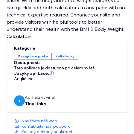
easier. With the drag-and-drop widget feature, you
can quickly add both calculators to any page with no
technical expertise required. Enhance your site and
provide visitors with helpful tools to better
understand their health with the BMI & Body Weight
Calculators.
Kategorie
Designové prvky
Kalkulačky
Dostupnost:
Tato aplikace je dostupná po celém světě.
Jazyky aplikace:
Angličtina
Aplikaci vyvinul
T
TinyLinks
Navštivte náš web
Kontaktujte naši podporu
Zásady ochrany soukromí