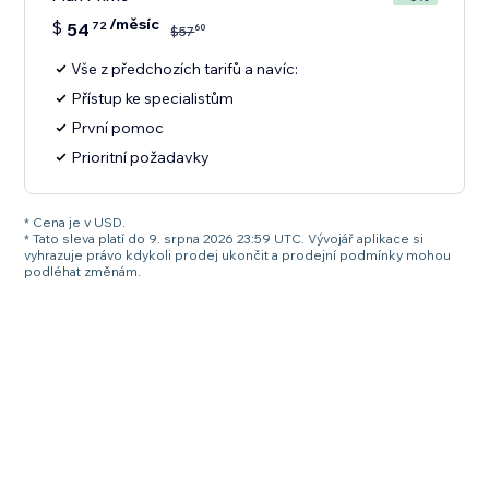
/měsíc
$
54
72
60
$
57
Vše z předchozích tarifů a navíc:
Přístup ke specialistům
První pomoc
Prioritní požadavky
* Cena je v USD.
* Tato sleva platí do 9. srpna 2026 23:59 UTC. Vývojář aplikace si
vyhrazuje právo kdykoli prodej ukončit a prodejní podmínky mohou
podléhat změnám.