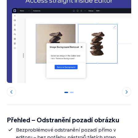
0
1
Přehled – Odstranění pozadí obrázku
Bezproblémové odstranění pozadí přímo v
editoru – bez potřeby nástrojů třetích stran