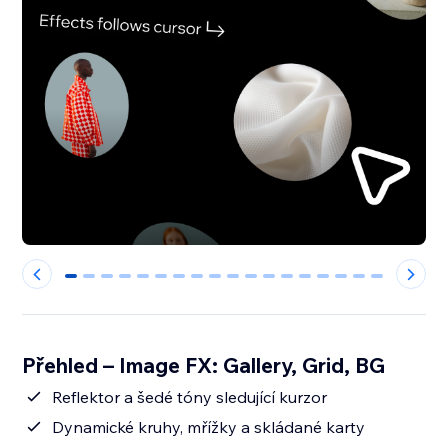
0
1
2
3
4
5
6
7
8
9
10
11
12
13
14
15
16
17
Přehled – Image FX: Gallery, Grid, BG
Reflektor a šedé tóny sledující kurzor
Dynamické kruhy, mřížky a skládané karty