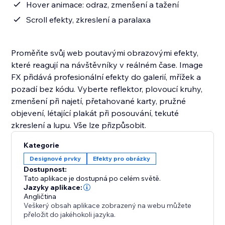
Hover animace: odraz, zmenšení a tažení
Scroll efekty, zkreslení a paralaxa
Proměňte svůj web poutavými obrazovými efekty,
které reagují na návštěvníky v reálném čase. Image
FX přidává profesionální efekty do galerií, mřížek a
pozadí bez kódu. Vyberte reflektor, plovoucí kruhy,
zmenšení při najetí, přetahované karty, pružné
objevení, létající plakát při posouvání, tekuté
zkreslení a lupu. Vše lze přizpůsobit.
Kategorie
Designové prvky
Efekty pro obrázky
Dostupnost:
Tato aplikace je dostupná po celém světě.
Jazyky aplikace:
Angličtina
Veškerý obsah aplikace zobrazený na webu můžete
přeložit do jakéhokoli jazyka.