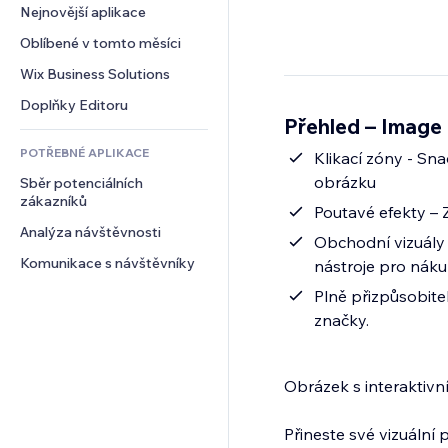
Konverze
Skladování
Nejnovější aplikace
PDF
Efekty pro obrázky
Chat
Dropshipping
Sdílení souborů
Oblíbené v tomto měsíci
Tlačítka a nabídky
Komentáře
Plány a předplatné
Novinky
Bannery a odznaky
Wix Business Solutions
Telefon
Crowdfunding
Služby obsahu
Kalkulačky
Komunita
Doplňky Editoru
Jídlo a nápoje
Přehled – Image
Efekty textu
Vyhledávání
Reference a recenze
POTŘEBNÉ APLIKACE
Počasí
Klikací zóny - Sn
CRM
obrázku
Sběr potenciálních 
Tabulky a grafy
zákazníků
Poutavé efekty – 
Analýza návštěvnosti
Obchodní vizuály -
Komunikace s návštěvníky
nástroje pro náku
Plně přizpůsobitel
značky.
Obrázek s interaktivn
Přineste své vizuální