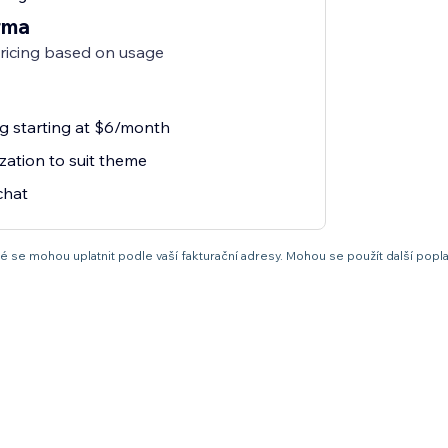
rma
pricing based on usage
ng starting at $6/month
zation to suit theme
chat
 se mohou uplatnit podle vaší fakturační adresy. Mohou se použít další popla