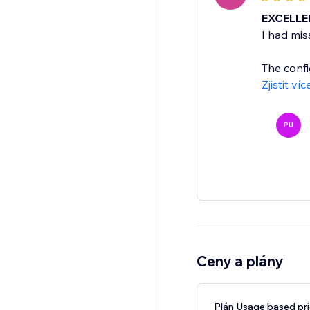
EXCELLE
I had mis
The confi
Zjistit víc
PU
Ceny a plány
Plán Usage based pri