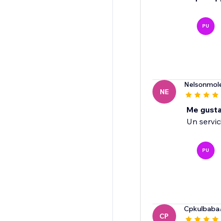
PU
Nelsonmol
NE
Me gust
Un servic
PU
Cpkulbaba
CP