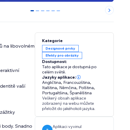
0
1
2
3
4
5
Kategorie
dů na libovolném
Designové prvky
Efekty pro obrázky
.
Dostupnost:
Tato aplikace je dostupná po
eraktivní
celém světě.
Jazyky aplikace:
Angličtina
,
Francouzština
,
dentitě vaší
Italština
,
Němčina
,
Polština
,
Portugaltšina
,
Španělština
Veškerý obsah aplikace
zobrazený na webu můžete
přeložit do jakéhokoli jazyka.
zážitky
mi body. Snadno
Aplikaci vyvinul
P