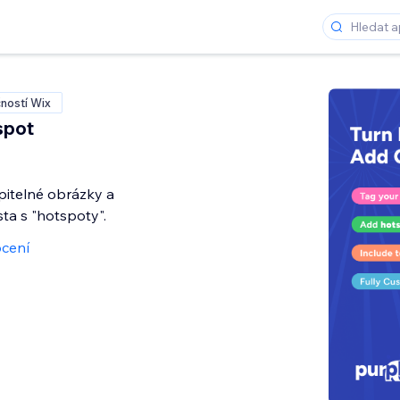
ností Wix
spot
pitelné obrázky a
sta s "hotspoty".
cení