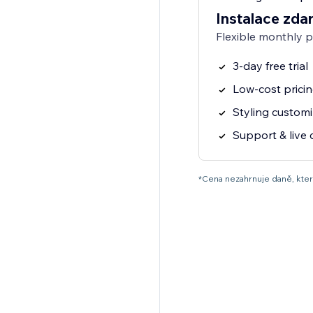
Instalace zda
Flexible monthly 
3-day free trial
Low-cost prici
Styling customi
Support & live 
*Cena nezahrnuje daně, které