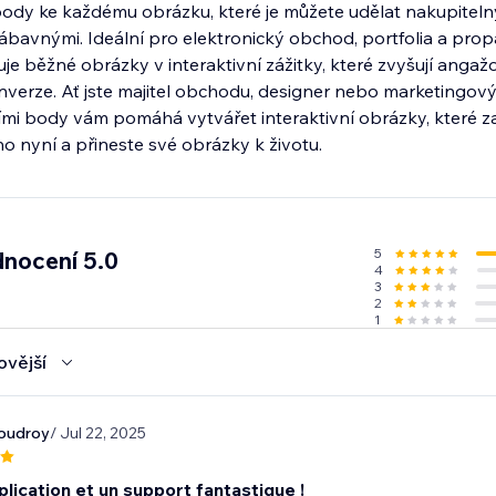
 body ke každému obrázku, které je můžete udělat nakupiteln
ábavnými. Ideální pro elektronický obchod, portfolia a pro
je běžné obrázky v interaktivní zážitky, které zvyšují anga
onverze. Ať jste majitel obchodu, designer nebo marketingový 
ími body vám pomáhá vytvářet interaktivní obrázky, které z
o nyní a přineste své obrázky k životu.
5
nocení 5.0
4
3
2
1
ovější
oudroy
/ Jul 22, 2025
lication et un support fantastique !