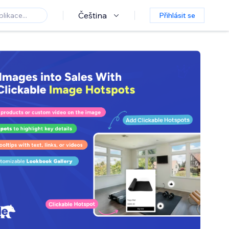
Čeština
Přihlásit se