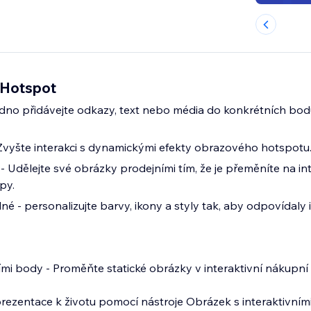
 Hotspot
adno přidávejte odkazy, text nebo média do konkrétních bo
Zvyšte interakci s dynamickými efekty obrazového hotspotu
 Udělejte své obrázky prodejními tím, že je přeměníte na int
py.
né - personalizujte barvy, ikony a styly tak, aby odpovídaly i
ími body - Proměňte statické obrázky v interaktivní nákupní 
 prezentace k životu pomocí nástroje Obrázek s interaktivní