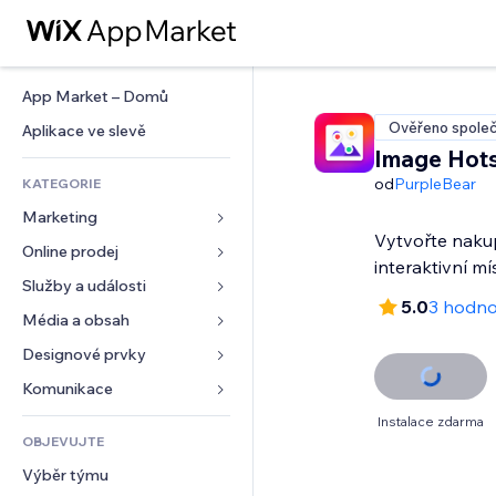
App Market – Domů
Ověřeno společ
Aplikace ve slevě
Image Hot
od
PurpleBear
KATEGORIE
Marketing
Vytvořte naku
Online prodej
Reklamy
interaktivní mí
Mobilní zařízení
Služby a události
Aplikace pro obchody
5.0
3 hodno
Analytika
Doprava a doručení
Média a obsah
Ubytování
Sociální sítě
Tlačítka pro prodej
Události
Designové prvky
Galerie
SEO
Online kurzy
Restaurace
Hudba
Mapy a navigace
Komunikace 
Míra zapojení
Tisk na vyžádání
Nemovitosti
Podcasty
Soukromí a bezpečnost
Formuláře
Instalace zdarma
Výpisy webu
Účetnictví
OBJEVUJTE
Rezervace
Fotografie
Hodiny
Blog
E‑mail
Kupóny a věrnostní programy
Výběr týmu
Video
Šablony stránek
Ankety