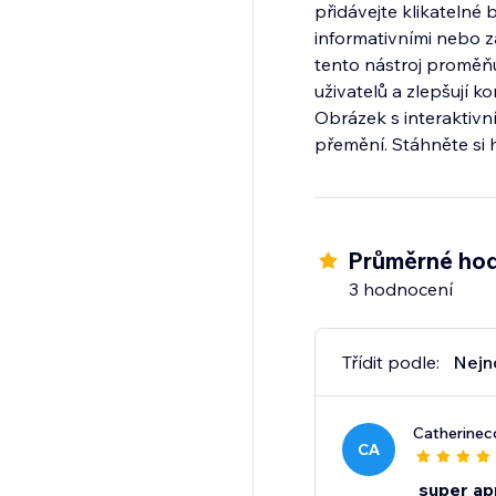
přidávejte klikatelné
informativními nebo z
tento nástroj proměňu
uživatelů a zlepšují k
Obrázek s interaktivn
přemění. Stáhněte si h
Průměrné hod
3 hodnocení
Třídit podle:
Nejn
Catherinec
CA
super app