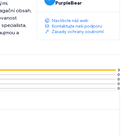
PurpleBear
ými,
pagační obsah,
žovanost
Navštivte náš web
specialista,
Kontaktujte naši podporu
Zásady ochrany soukromí
aujmou a
3
0
0
0
0