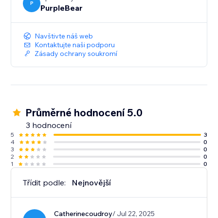
P
PurpleBear
Navštivte náš web
Kontaktujte naši podporu
Zásady ochrany soukromí
Průměrné hodnocení 5.0
3 hodnocení
5
3
4
0
3
0
2
0
1
0
Třídit podle:
Nejnovější
Catherinecoudroy
/ Jul 22, 2025