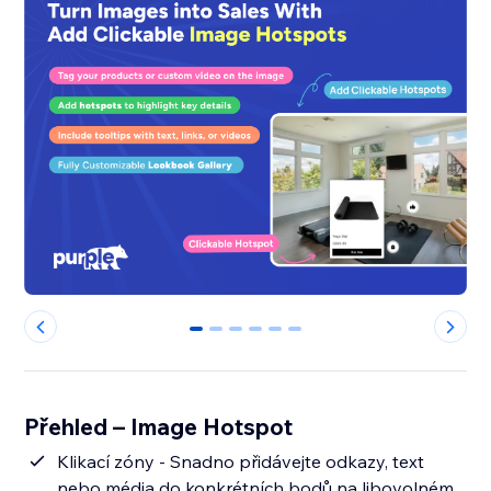
0
1
2
3
4
5
Přehled – Image Hotspot
Klikací zóny - Snadno přidávejte odkazy, text
nebo média do konkrétních bodů na libovolném