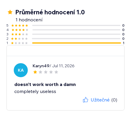
Průměrné hodnocení 1.0
1 hodnocení
5
0
4
0
3
0
2
0
1
1
Karyn49
/ Jul 11, 2026
KA
doesn't work worth a damn
completely useless
Užitečné
(0)