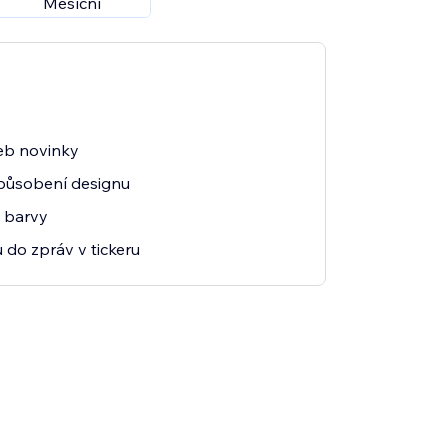
Měsíční
web novinky
působení designu
a barvy
 do zpráv v tickeru