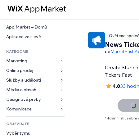
App Market – Domů
Ověřeno společ
Aplikace ve slevě
News Ticke
od
MarketPushA
KATEGORIE
Marketing
Create Stunni
Online prodej
Reklamy
Tickers Fast
Mobilní zařízení
Služby a události
Aplikace pro obchody
4.8
33 hodn
Analytika
Doprava a doručení
Média a obsah
Ubytování
Sociální sítě
Tlačítka pro prodej
Události
Designové prvky
Galerie
SEO
Online kurzy
Restaurace
Hudba
Mapy a navigace
Komunikace 
Míra zapojení
Tisk na vyžádání
Nemovitosti
Podcasty
Soukromí a bezpečnost
Formuláře
14denní zkušební 
Výpisy webu
Účetnictví
OBJEVUJTE
Rezervace
Fotografie
Hodiny
Blog
E‑mail
Kupóny a věrnostní programy
Výběr týmu
Video
Šablony stránek
Ankety