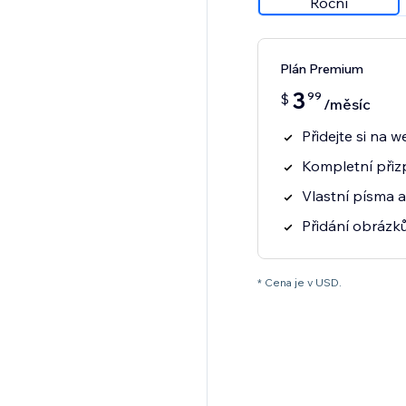
Roční
Plán Premium
3
99
$
/měsíc
Přidejte si na 
Kompletní přiz
Vlastní písma 
Přidání obrázků
* Cena je v USD.