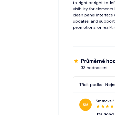
to-right or right-to-l
visibility for element
clean panel interface
updates, and supports
promotions, or real-
Průměrné hod
33 hodnocení
Třídit podle:
Nejn
Smsnovel
/
SM
Its good, 