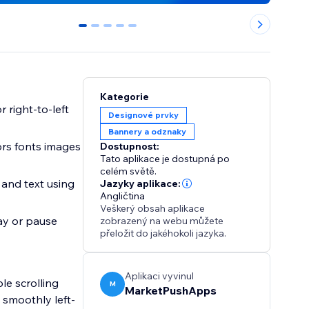
0
1
2
3
4
Kategorie
 right-to-left
Designové prvky
Bannery a odznaky
ors fonts images
Dostupnost:
Tato aplikace je dostupná po
celém světě.
and text using
Jazyky aplikace:
Angličtina
Veškerý obsah aplikace
lay or pause
zobrazený na webu můžete
přeložit do jakéhokoli jazyka.
Aplikaci vyvinul
le scrolling
M
MarketPushApps
 smoothly left-