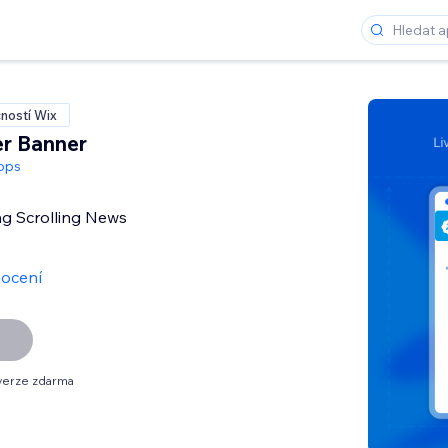
ností Wix
r Banner
pps
ng Scrolling News
ocení
verze zdarma