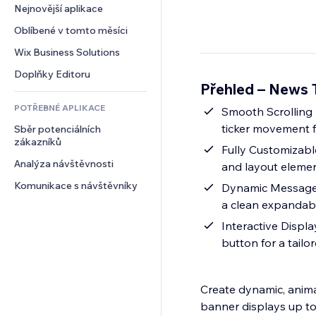
Konverze
Skladování
Nejnovější aplikace
PDF
Efekty pro obrázky
Chat
Dropshipping
Sdílení souborů
Oblíbené v tomto měsíci
Tlačítka a nabídky
Komentáře
Plány a předplatné
Novinky
Bannery a odznaky
Wix Business Solutions
Telefon
Crowdfunding
Služby obsahu
Kalkulačky
Komunita
Doplňky Editoru
Jídlo a nápoje
Přehled – News 
Efekty textu
Vyhledávání
Reference a recenze
POTŘEBNÉ APLIKACE
Počasí
Smooth Scrolling A
CRM
ticker movement 
Sběr potenciálních 
Tabulky a grafy
zákazníků
Fully Customizabl
Analýza návštěvnosti
and layout eleme
Komunikace s návštěvníky
Dynamic Message C
a clean expandabl
Interactive Displ
button for a tailo
Create dynamic, animat
banner displays up to