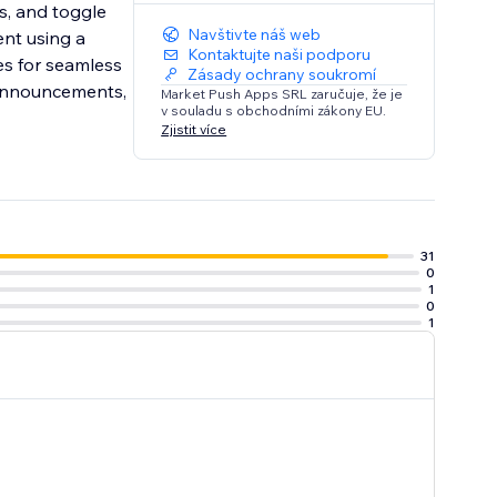
ts, and toggle
Navštivte náš web
ent using a
Kontaktujte naši podporu
es for seamless
Zásady ochrany soukromí
r announcements,
Market Push Apps SRL zaručuje, že je
v souladu s obchodními zákony EU.
Zjistit více
31
0
1
0
1