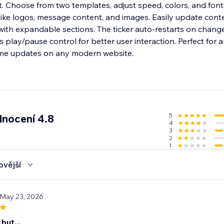
eft. Choose from two templates, adjust speed, colors, and fon
s like logos, message content, and images. Easily update cont
 with expandable sections. The ticker auto-restarts on chang
 play/pause control for better user interaction. Perfect fo
time updates on any modern website.
5
nocení 4.8
4
3
2
1
ovější
 May 23, 2026
but...