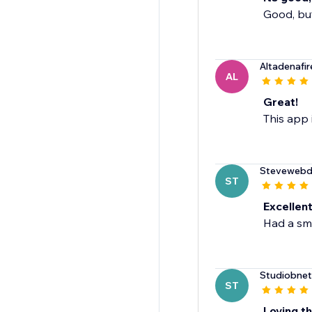
Good, but
Altadenafir
AL
Great!
This app 
Stevewebd
ST
Excellen
Had a sma
Studiobnet
ST
Loving th