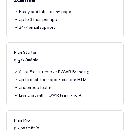
Easily add tabs to any page
Up to 3 tabs per app
24/7 email support
Plán Starter
/měsíc
$
3
19
All of Free + remove POWR Branding
Up to 6 tabs per app + custom HTML
Undo/redo feature
Live chat with POWR team - no AI
Plán Pro
/měsíc
$
5
59