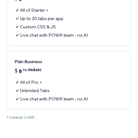
All of Starter +
Up to 20 tabs per app
Custom CSS & JS
Live chat with POWR team - no AI
Plán Business
/měsíc
$
8
79
All of Pro +
Unlimited Tabs
Live chat with POWR team - no AI
* Cena je v USD.