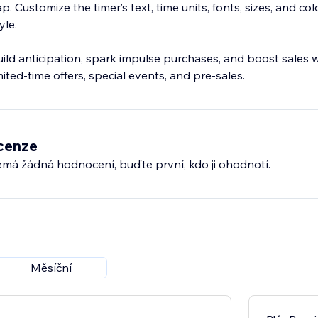
. Customize the timer’s text, time units, fonts, sizes, and col
yle.
ild anticipation, spark impulse purchases, and boost sales w
mited-time offers, special events, and pre-sales.
cenze
emá žádná hodnocení, buďte první, kdo ji ohodnotí.
Měsíční