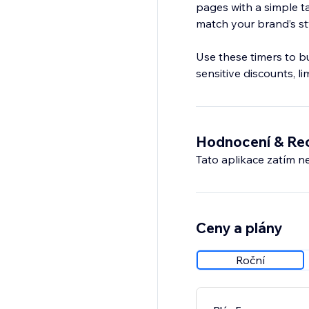
pages with a simple tap
match your brand’s st
Use these timers to bu
sensitive discounts, li
Hodnocení & Re
Tato aplikace zatím n
Ceny a plány
Roční