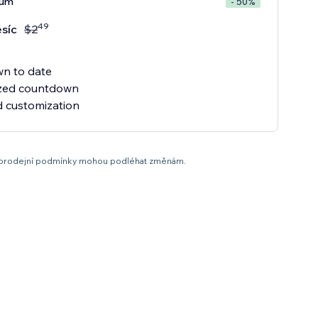
ium
- 50%
49
síc
$
2
n to date
ized countdown
 customization
it a prodejní podmínky mohou podléhat změnám.