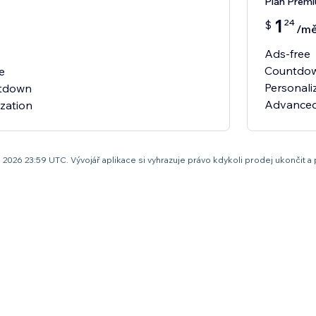
Plán Prem
1
24
$
/mě
Ads-free
Countdow
e
Personal
ntdown
Advanced
rpna 2026 23:59 UTC. Vývojář aplikace si vyhrazuje právo kdykoli prodej ukonč