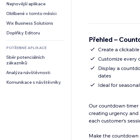
Konverze
Skladování
Nejnovější aplikace
PDF
Efekty pro obrázky
Chat
Dropshipping
Sdílení souborů
Oblíbené v tomto měsíci
Tlačítka a nabídky
Komentáře
Plány a předplatné
Novinky
Bannery a odznaky
Wix Business Solutions
Telefon
Crowdfunding
Služby obsahu
Kalkulačky
Komunita
Doplňky Editoru
Jídlo a nápoje
Přehled – Count
Efekty textu
Vyhledávání
Reference a recenze
POTŘEBNÉ APLIKACE
Počasí
Create a clickable
CRM
Sběr potenciálních 
Tabulky a grafy
Customize every de
zákazníků
Display a countdow
Analýza návštěvnosti
dates
Komunikace s návštěvníky
Ideal for seasonal
Our countdown timer 
creating urgency and s
each customer’s sessi
Make the countdown cl