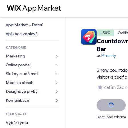
App Market – Domů
- 50%
Ověře
Aplikace ve slevě
Countdown
KATEGORIE
Bar
od
Amasty
Marketing
Online prodej
Reklamy
Show countdow
Mobilní zařízení
Služby a události
Aplikace pro obchody
visitor-specific
Analytika
Doprava a doručení
Média a obsah
Ubytování
Zatím žádn
Sociální sítě
Tlačítka pro prodej
Události
Designové prvky
Galerie
SEO
Online kurzy
Restaurace
Hudba
Mapy a navigace
Komunikace 
Míra zapojení
Tisk na vyžádání
Nemovitosti
Podcasty
Soukromí a bezpečnost
Formuláře
Výpisy webu
Účetnictví
OBJEVUJTE
Rezervace
Fotografie
Hodiny
Blog
Dostupné zdarma
E‑mail
Kupóny a věrnostní programy
Výběr týmu
Video
Šablony stránek
Ankety