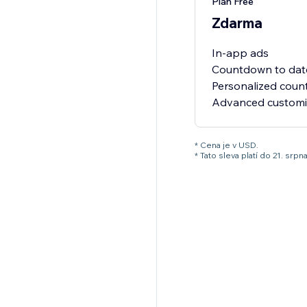
Plán Free
Zdarma
In-app ads
Countdown to dat
Personalized cou
* Cena je v USD.
* Tato sleva platí do 21. s