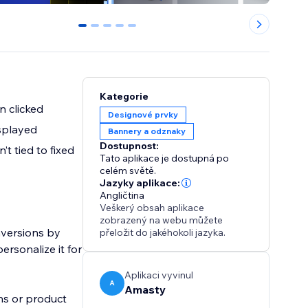
0
1
2
3
4
Kategorie
n clicked
Designové prvky
isplayed
Bannery a odznaky
Dostupnost:
t tied to fixed
Tato aplikace je dostupná po
celém světě.
Jazyky aplikace:
Angličtina
Veškerý obsah aplikace
zobrazený na webu můžete
nversions by
přeložit do jakéhokoli jazyka.
ersonalize it for
Aplikaci vyvinul
A
Amasty
ns or product