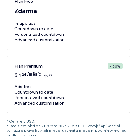
Plán Free
Zdarma
In-app ads
Countdown to date
Personalized countdown
Plán Premium
- 50%
/měsíc
$
1
24
49
$
2
Ads-free
Countdown to date
Personalized countdown
Advanced customization
* Cena je v USD.
* Tato sleva platí do 21. srpna 2026 23:59 UTC. Vývojář aplikace si
vyhrazuje právo kdykoli prodej ukončit a prodejní podmínky mohou
podléhat změnám.