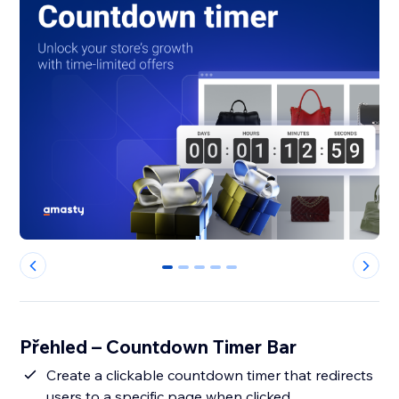
0
1
2
3
4
Přehled – Countdown Timer Bar
Create a clickable countdown timer that redirects
users to a specific page when clicked