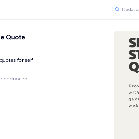
ge Quote
quotes for self
é hodnocení