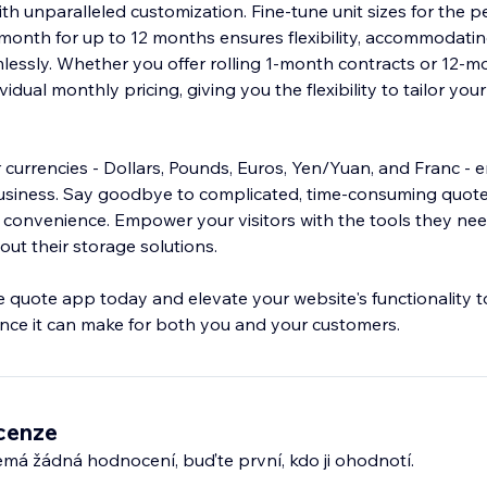
h unparalleled customization. Fine-tune unit sizes for the per
 month for up to 12 months ensures flexibility, accommodatin
lessly. Whether you offer rolling 1-month contracts or 12-m
dual monthly pricing, giving you the flexibility to tailor your
currencies - Dollars, Pounds, Euros, Yen/Yuan, and Franc - e
business. Say goodbye to complicated, time-consuming quot
nd convenience. Empower your visitors with the tools they ne
ut their storage solutions.
ge quote app today and elevate your website's functionality 
ence it can make for both you and your customers.
cenze
emá žádná hodnocení, buďte první, kdo ji ohodnotí.