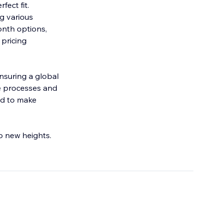
fect fit.
g various
onth options,
 pricing
nsuring a global
e processes and
ed to make
to new heights.