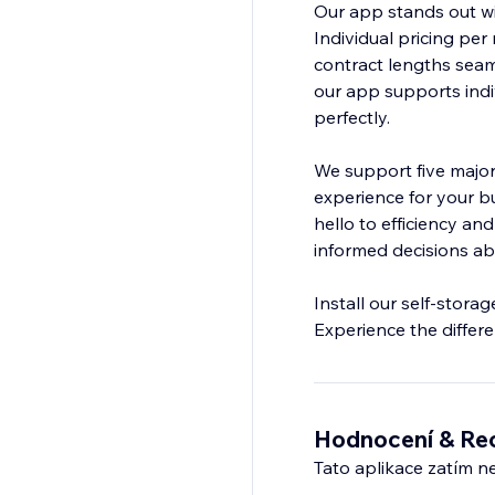
Our app stands out wit
Individual pricing per
contract lengths seam
our app supports indivi
perfectly.
We support five major 
experience for your 
hello to efficiency a
informed decisions abo
Install our self-stora
Experience the differ
Hodnocení & Re
Tato aplikace zatím n