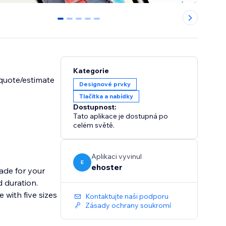
0
1
2
3
4
Kategorie
 quote/estimate
Designové prvky
Tlačítka a nabídky
Dostupnost:
Tato aplikace je dostupná po
celém světě.
Aplikaci vyvinul
E
ehoster
ade for your
d duration.
 with five sizes
Kontaktujte naši podporu
Zásady ochrany soukromí