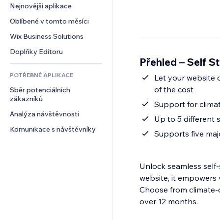
Konverze
Skladování
Nejnovější aplikace
PDF
Efekty pro obrázky
Chat
Dropshipping
Sdílení souborů
Oblíbené v tomto měsíci
Tlačítka a nabídky
Komentáře
Plány a předplatné
Novinky
Bannery a odznaky
Wix Business Solutions
Telefon
Crowdfunding
Služby obsahu
Kalkulačky
Komunita
Doplňky Editoru
Jídlo a nápoje
Přehled – Self 
Efekty textu
Vyhledávání
Reference a recenze
POTŘEBNÉ APLIKACE
Počasí
Let your website 
CRM
of the cost
Sběr potenciálních 
Tabulky a grafy
zákazníků
Support for climat
Analýza návštěvnosti
Up to 5 different 
Komunikace s návštěvníky
Supports five majo
Unlock seamless self-
website, it empowers v
Choose from climate-co
over 12 months.