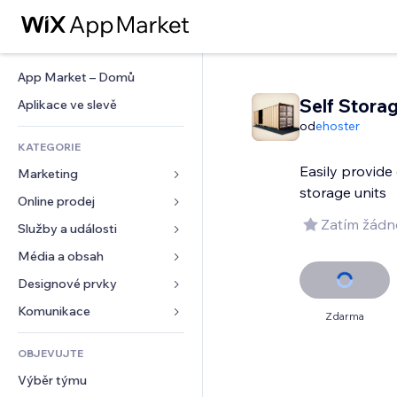
App Market – Domů
Self Stora
Aplikace ve slevě
od
ehoster
KATEGORIE
Easily provide 
Marketing
storage units
Online prodej
Reklamy
Zatím žádn
Mobilní zařízení
Služby a události
Aplikace pro obchody
Analytika
Doprava a doručení
Média a obsah
Ubytování
Sociální sítě
Tlačítka pro prodej
Události
Designové prvky
Galerie
SEO
Online kurzy
Restaurace
Hudba
Mapy a navigace
Komunikace 
Zdarma
Míra zapojení
Tisk na vyžádání
Nemovitosti
Podcasty
Soukromí a bezpečnost
Formuláře
Výpisy webu
Účetnictví
OBJEVUJTE
Rezervace
Fotografie
Hodiny
Blog
E‑mail
Kupóny a věrnostní programy
Výběr týmu
Video
Šablony stránek
Ankety