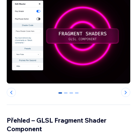
0
1
2
3
Přehled – GLSL Fragment Shader
Component