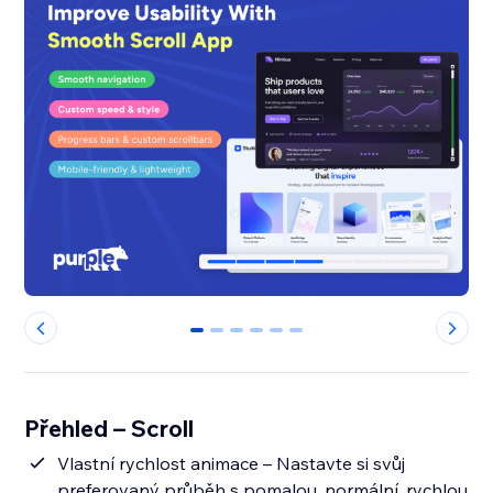
0
1
2
3
4
5
Přehled – Scroll
Vlastní rychlost animace – Nastavte si svůj
preferovaný průběh s pomalou, normální, rychlou