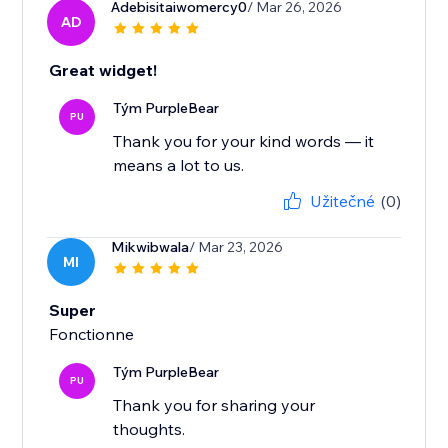
Adebisitaiwomercy0
/ Mar 26, 2026
AD
Great widget!
Tým PurpleBear
PU
Thank you for your kind words — it
means a lot to us.
Užitečné
(0)
Mikwibwala
/ Mar 23, 2026
MI
Super
Fonctionne
Tým PurpleBear
PU
Thank you for sharing your
thoughts.