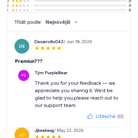
3
0
2
0
1
0
Třídit podle:
Nejnovější
Desarrollo042
/ Jun 18, 2026
DE
Premiun???
Tým PurpleBear
PU
Thank you for your feedback — we
appreciate you sharing it. We'd be
glad to help you,please reach out to
our support team.
Užitečné
(0)
Jjkeekeejj
/ May 22, 2026
JJ