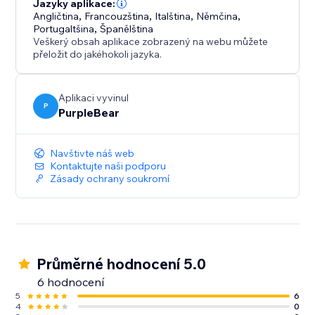
Zahrňte se svou značkou – nastavte každý pohyb a
Jazyky aplikace:
Angličtina
,
Francouzština
,
Italština
,
Němčina
,
detail, aby ladil s estetikou vašeho obchodu.
Portugaltšina
,
Španělština
Veškerý obsah aplikace zobrazený na webu můžete
Přidejte na vaše webové stránky špetku
přeložit do jakéhokoli jazyka.
sofistikovanosti – nainstalujte dnes Smooth Scroll a
každý posun bude působit snadno, moderně a
Aplikaci vyvinul
premium.
P
PurpleBear
Navštivte náš web
Kontaktujte naši podporu
Zásady ochrany soukromí
Průměrné hodnocení 5.0
6 hodnocení
5
6
4
0