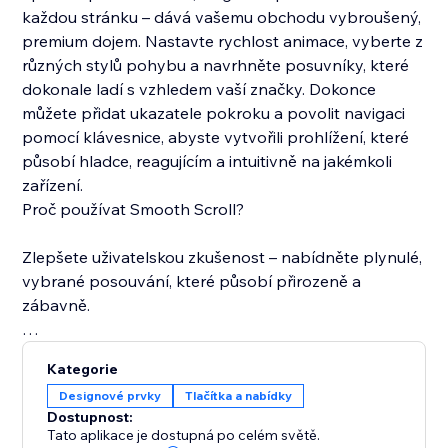
každou stránku – dává vašemu obchodu vybroušený,
premium dojem. Nastavte rychlost animace, vyberte z
různých stylů pohybu a navrhněte posuvníky, které
dokonale ladí s vzhledem vaší značky. Dokonce
můžete přidat ukazatele pokroku a povolit navigaci
pomocí klávesnice, abyste vytvořili prohlížení, které
působí hladce, reagujícím a intuitivně na jakémkoli
zařízení.
Proč používat Smooth Scroll?
Zlepšete uživatelskou zkušenost – nabídněte plynulé,
vybrané posouvání, které působí přirozeně a
zábavně.
Zvyšte zapojení – podpořte návštěvníky, aby
Kategorie
prozkoumávali déle se snadným pohybem po
Designové prvky
Tlačítka a nabídky
stránkách.
Dostupnost:
Tato aplikace je dostupná po celém světě.