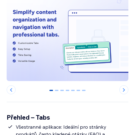
0
1
2
3
4
5
6
Přehled – Tabs
Všestranné aplikace: Ideální pro stránky
produktů, často kladené otázky (FAQ) a