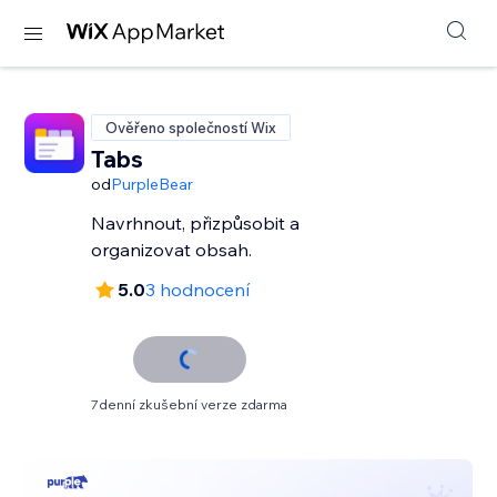
Ověřeno společností Wix
Tabs
od
PurpleBear
Navrhnout, přizpůsobit a
organizovat obsah.
5.0
3 hodnocení
7denní zkušební verze zdarma