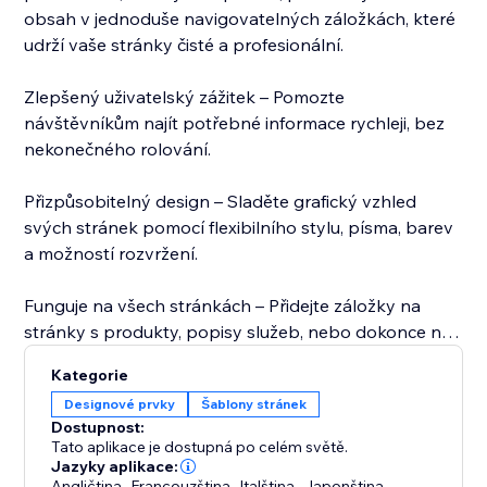
obsah v jednoduše navigovatelných záložkách, které
udrží vaše stránky čisté a profesionální.
Zlepšený uživatelský zážitek – Pomozte
návštěvníkům najít potřebné informace rychleji, bez
nekonečného rolování.
Přizpůsobitelný design – Sladěte grafický vzhled
svých stránek pomocí flexibilního stylu, písma, barev
a možností rozvržení.
Funguje na všech stránkách – Přidejte záložky na
stránky s produkty, popisy služeb, nebo dokonce na
domovskou stránku – kamkoliv potřebujete
Kategorie
strukturovaný obsah.
Designové prvky
Šablony stránek
Dostupnost:
Snadno vytvářejte a přizpůsobujte záložkové
Tato aplikace je dostupná po celém světě.
rozložení pro stránky s produkty, otázky a odpovědi
Jazyky aplikace:
Angličtina
,
Francouzština
,
Italština
,
Japonština
,