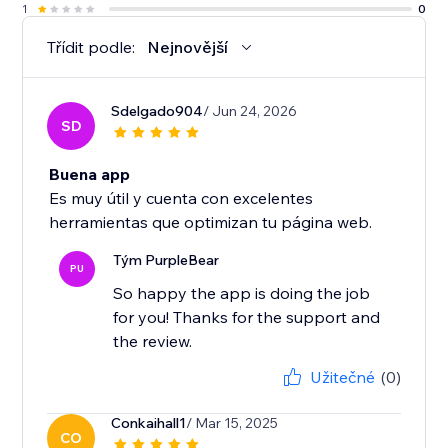
1
0
Třídit podle:
Nejnovější
Sdelgado904
/ Jun 24, 2026
SD
Buena app
Es muy útil y cuenta con excelentes
herramientas que optimizan tu página web.
Tým PurpleBear
PU
So happy the app is doing the job
for you! Thanks for the support and
the review.
Užitečné
(0)
Conkaihall1
/ Mar 15, 2025
CO