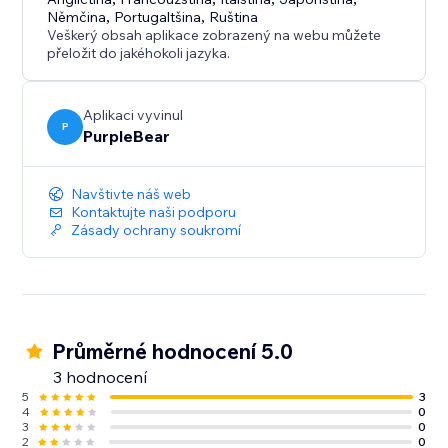
a další. Prezentujte podrobné informace v čistém,
Němčina
,
Portugaltšina
,
Ruština
uživatelsky přívětivém formátu, abyste zlepšili
Veškerý obsah aplikace zobrazený na webu můžete
navigaci. Vyberte si mezi horizontálním nebo
přeložit do jakéhokoli jazyka.
vertikálním rozložením, upravte šířky záložek a
personalizujte každý prvek s lehkostí pomocí
Aplikaci vyvinul
intuitivních nástrojů pro přetažení a položení. Záložky
P
PurpleBear
usnadňují správu popisů produktů a designu stránek,
šetří vám čas a zároveň zvyšují angažovanost a
spokojenost zákazníků.
Navštivte náš web
Kontaktujte naši podporu
Zásady ochrany soukromí
Průměrné hodnocení 5.0
3 hodnocení
5
3
4
0
3
0
2
0