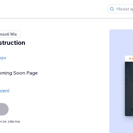
ností Wix
truction
pps
Coming Soon Page
cení
erze zdarma