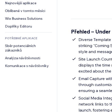
Konverze
Skladování
Nejnovější aplikace
PDF
Efekty pro obrázky
Chat
Dropshipping
Sdílení souborů
Oblíbené v tomto měsíci
Tlačítka a nabídky
Komentáře
Plány a předplatné
Novinky
Bannery a odznaky
Wix Business Solutions
Telefon
Crowdfunding
Služby obsahu
Kalkulačky
Komunita
Doplňky Editoru
Jídlo a nápoje
Přehled – Under
Efekty textu
Vyhledávání
Reference a recenze
POTŘEBNÉ APLIKACE
Počasí
Diverse Template S
CRM
striking "Coming S
Sběr potenciálních 
Tabulky a grafy
zákazníků
style and messag
Analýza návštěvnosti
Site Launch Count
displays the time
Komunikace s návštěvníky
excited about the
Email Capture wit
through customizab
ensuring a seamle
Social Media Inte
network links to 
launch, fostering