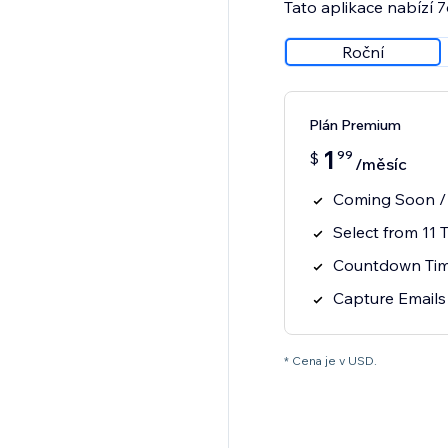
Tato aplikace nabízí 
Roční
Plán Premium
1
99
$
/měsíc
Coming Soon /
Select from 11 
Countdown Time
Capture Emails
* Cena je v USD.