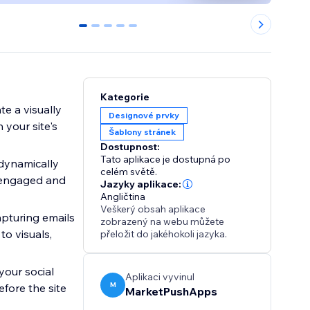
0
1
2
3
4
Kategorie
e a visually
Designové prvky
 your site's
Šablony stránek
Dostupnost:
Tato aplikace je dostupná po
 dynamically
celém světě.
e engaged and
Jazyky aplikace:
Angličtina
Veškerý obsah aplikace
apturing emails
zobrazený na webu můžete
to visuals,
přeložit do jakéhokoli jazyka.
your social
Aplikaci vyvinul
M
fore the site
MarketPushApps