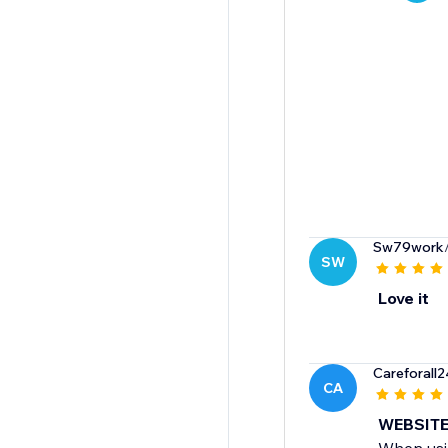
Sw79work
SW
Love it
Careforall
CA
WEBSITE