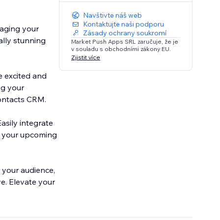
Navštivte náš web
Kontaktujte naši podporu
gaging your
Zásady ochrany soukromí
ally stunning
Market Push Apps SRL zaručuje, že je
v souladu s obchodními zákony EU.
Zjistit více
e excited and
ng your
ontacts CRM.
Easily integrate
d your upcoming
 your audience,
e. Elevate your