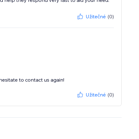
d help they respond very fast to aid your need.
Užitečné
(0)
esitate to contact us again!
Užitečné
(0)