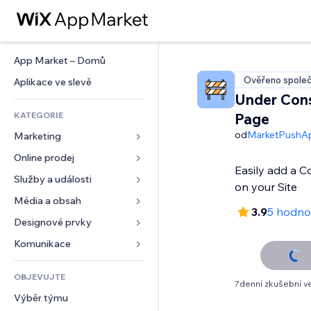
App Market – Domů
Ověřeno společ
Aplikace ve slevě
Under Cons
KATEGORIE
Page
od
MarketPushA
Marketing
Online prodej
Reklamy
Easily add a 
Mobilní zařízení
Služby a události
Aplikace pro obchody
on your Site
Analytika
Doprava a doručení
Média a obsah
Ubytování
3.9
5 hodno
Sociální sítě
Tlačítka pro prodej
Události
Designové prvky
Galerie
SEO
Online kurzy
Restaurace
Hudba
Mapy a navigace
Komunikace 
Míra zapojení
Tisk na vyžádání
Nemovitosti
Podcasty
Soukromí a bezpečnost
Formuláře
Výpisy webu
Účetnictví
OBJEVUJTE
Rezervace
Fotografie
Hodiny
Blog
7denní zkušební v
E‑mail
Kupóny a věrnostní programy
Výběr týmu
Video
Šablony stránek
Ankety