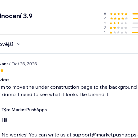
5
nocení 3.9
4
3
2
1
ovější
vans
/ Oct 25, 2025
vice
em to move the under construction page to the background 
y dumb, I need to see what it looks like behind it.
Tým MarketPushApps
Hi!
No worries! You can write us at support@marketpushapps.c