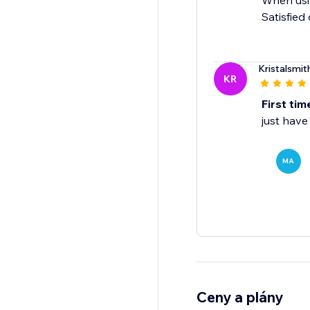
When usin
Satisfied
Kristalsmit
KR
First tim
just have
MA
Ceny a plány