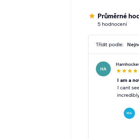
Průměrné hod
5 hodnocení
Třídit podle:
Nejn
Hamhocke
HA
I am a no
I cant se
incredibl
MA