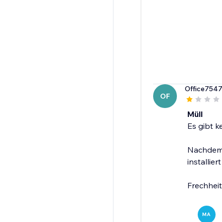
Office754
OF
Müll
Es gibt k
Nachdem 
installiert
Frechheit
MA