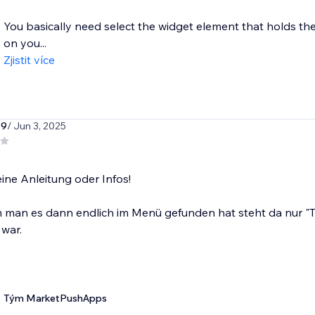
You basically need select the widget element that holds the
on you...
Zjistit více
79
/ Jun 3, 2025
eine Anleitung oder Infos!
man es dann endlich im Menü gefunden hat steht da nur "Te
 war.
Tým MarketPushApps