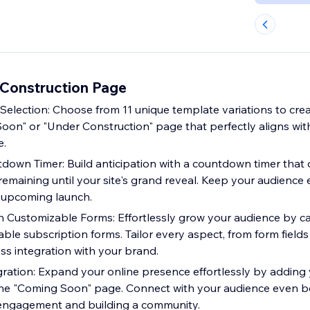
 Construction Page
election: Choose from 11 unique template variations to creat
oon" or "Under Construction" page that perfectly aligns with
e.
down Timer: Build anticipation with a countdown timer that
 remaining until your site's grand reveal. Keep your audienc
 upcoming launch.
h Customizable Forms: Effortlessly grow your audience by c
le subscription forms. Tailor every aspect, from form fields 
ss integration with your brand.
gration: Expand your online presence effortlessly by adding 
the "Coming Soon" page. Connect with your audience even be
 engagement and building a community.