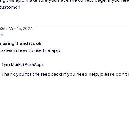
g this app make sure you have the correct page. If you nee
 customer!
h35
/ Mar 15, 2024
e using it and its ok
 to learn how to use the app
Tým MarketPushApps
Thank you for the feedback! If you need help, please don't h