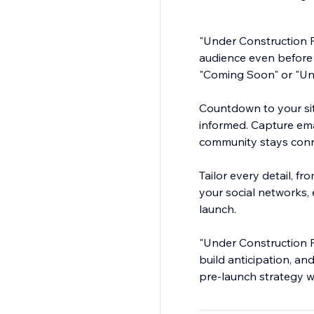
"Under Construction P
audience even before y
"Coming Soon" or "Un
Countdown to your sit
informed. Capture ema
community stays conn
Tailor every detail, fr
your social networks
launch.
"Under Construction P
build anticipation, a
pre-launch strategy wi