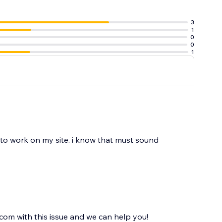
3
1
0
0
1
to work on my site. i know that must sound
om with this issue and we can help you!