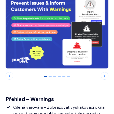
0
1
2
3
4
5
Přehled – Warnings
Cílená varování – Zobrazovat vyskakovací okna
pro vybrané produkty, varianty, kolekce nebo