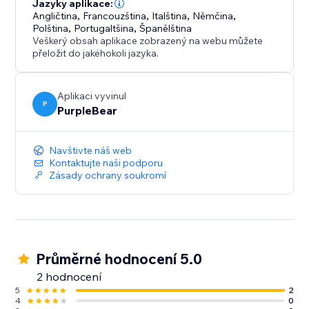
Jazyky aplikace:
Angličtina
,
Francouzština
,
Italština
,
Němčina
,
Komunikujte jasně, chráníce své zákazníky, a
Polština
,
Portugaltšina
,
Španělština
zjednodušte nákupní proces - začněte používat
Veškerý obsah aplikace zobrazený na webu můžete
upozornění hned teď.
přeložit do jakéhokoli jazyka.
Aplikaci vyvinul
P
PurpleBear
Navštivte náš web
Kontaktujte naši podporu
Zásady ochrany soukromí
Průměrné hodnocení 5.0
2 hodnocení
5
2
4
0