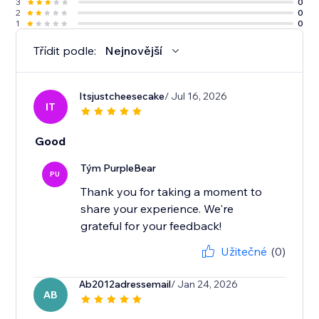
3
0
2
0
1
0
Třídit podle:
Nejnovější
Itsjustcheesecake
/ Jul 16, 2026
IT
Good
Tým PurpleBear
PU
Thank you for taking a moment to
share your experience. We're
grateful for your feedback!
Užitečné
(0)
Ab2012adressemail
/ Jan 24, 2026
AB