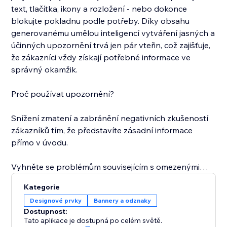
text, tlačítka, ikony a rozložení - nebo dokonce
blokujte pokladnu podle potřeby. Díky obsahu
generovanému umělou inteligencí vytváření jasných a
účinných upozornění trvá jen pár vteřin, což zajišťuje,
že zákazníci vždy získají potřebné informace ve
správný okamžik.
Proč používat upozornění?
Snížení zmatení a zabránění negativních zkušeností
zákazníků tím, že představíte zásadní informace
přímo v úvodu.
Vyhněte se problémům souvisejícím s omezenými
nebo speciálními produkty.
Kategorie
Designové prvky
Bannery a odznaky
Udržujte elegantní a důvěryhodný obchod s plně
Dostupnost:
přizpůsobitelnými upozorněními.
Tato aplikace je dostupná po celém světě.