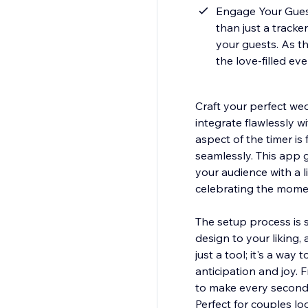
Engage Your Guest
than just a tracke
your guests. As t
the love-filled ev
Craft your perfect w
integrate flawlessly w
aspect of the timer is
seamlessly. This app 
your audience with a 
celebrating the momen
The setup process is s
design to your liking,
just a tool; it's a way
anticipation and joy.
to make every second 
Perfect for couples loo