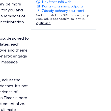
Navštivte náš web
day be more
Kontaktujte naši podporu
n for you and
Zásady ochrany soukromí
Market Push Apps SRL zaručuje, že je
a reminder of
v souladu s obchodními zákony EU.
r celebration.
Zjistit více
pp, designed to
lates, each
 style and theme
onality: engage
lt message
, adjust the
daches. It's not
erience of
n Timer is here
tement alive.
 ultimate