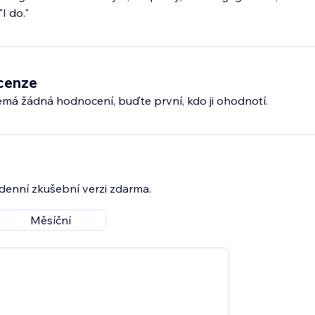
I do."
cenze
emá žádná hodnocení, buďte první, kdo ji ohodnotí.
7denní zkušební verzi zdarma.
Měsíční