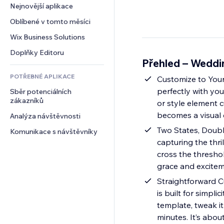
Konverze
Skladování
Nejnovější aplikace
PDF
Efekty pro obrázky
Chat
Dropshipping
Sdílení souborů
Oblíbené v tomto měsíci
Tlačítka a nabídky
Komentáře
Plány a předplatné
Novinky
Bannery a odznaky
Wix Business Solutions
Telefon
Crowdfunding
Služby obsahu
Kalkulačky
Komunita
Doplňky Editoru
Jídlo a nápoje
Přehled – Wedd
Efekty textu
Vyhledávání
Reference a recenze
POTŘEBNÉ APLIKACE
Počasí
Customize to Your
CRM
perfectly with yo
Sběr potenciálních 
Tabulky a grafy
zákazníků
or style element 
becomes a visual c
Analýza návštěvnosti
Two States, Doubl
Komunikace s návštěvníky
capturing the thr
cross the threshol
grace and exciteme
Straightforward C
is built for simpl
template, tweak it
minutes. It’s abou