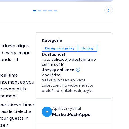
0
1
2
3
4
Kategorie
ntdown aligns
Designové prvky
Hodiny
and every image
Dostupnost:
econds—it
Tato aplikace je dostupná po
celém světě.
Jazyky aplikace:
eal time,
Angličtina
Veškerý obsah aplikace
ouncement as you
zobrazený na webu můžete
ur event with
přeložit do jakéhokoli jazyka.
l moment.
 Countdown Timer
Aplikaci vyvinul
hassle. Select a
M
MarketPushApps
your guests in
self.