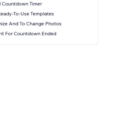
l Countdown Timer
Ready-To-Use Templates
mize And To Change Photos
ent For Countdown Ended