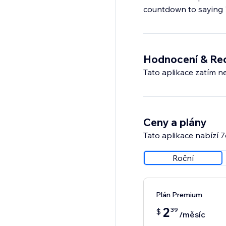
countdown to saying "
Hodnocení & Re
Tato aplikace zatím n
Ceny a plány
Tato aplikace nabízí 
Roční
Plán Premium
2
39
$
/měsíc