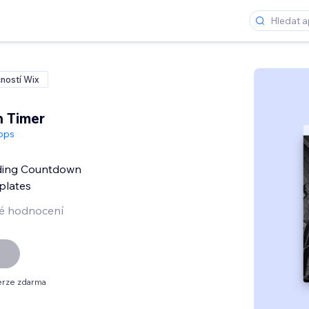
ností Wix
 Timer
pps
ding Countdown
plates
é hodnocení
erze zdarma