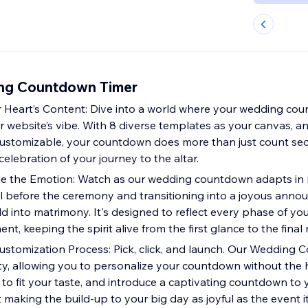
ing Countdown Timer
 Heart’s Content: Dive into a world where your wedding cou
ur website’s vibe. With 8 diverse templates as your canvas, 
customizable, your countdown does more than just count s
elebration of your journey to the altar.
e the Emotion: Watch as our wedding countdown adapts in r
ill before the ceremony and transitioning into a joyous ann
d into matrimony. It's designed to reflect every phase of yo
nt, keeping the spirit alive from the first glance to the fina
ustomization Process: Pick, click, and launch. Our Wedding
icity, allowing you to personalize your countdown without the 
 to fit your taste, and introduce a captivating countdown to 
t making the build-up to your big day as joyful as the event it