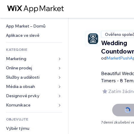
App Market – Domů
Ověřeno společ
Aplikace ve slevě
Wedding
KATEGORIE
Countdown
od
MarketPushA
Marketing
Online prodej
Reklamy
Beautiful Wed
Mobilní zařízení
Služby a události
Aplikace pro obchody
Timers - 8 Tem
Analytika
Doprava a doručení
Média a obsah
Ubytování
Zatím žádn
Sociální sítě
Tlačítka pro prodej
Události
Designové prvky
Galerie
SEO
Online kurzy
Restaurace
Hudba
Mapy a navigace
Komunikace 
Míra zapojení
Tisk na vyžádání
Nemovitosti
Podcasty
Soukromí a bezpečnost
Formuláře
Výpisy webu
Účetnictví
OBJEVUJTE
Rezervace
Fotografie
Hodiny
Blog
7denní zkušební v
E‑mail
Kupóny a věrnostní programy
Výběr týmu
Video
Šablony stránek
Ankety