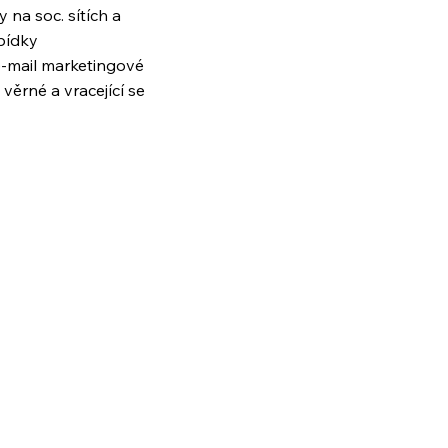
y na soc. sítích a
bídky
 e-mail marketingové
věrné a vracející se