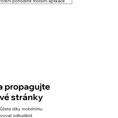
oření pohodlné mobilní aplikace
a propagujte
vé stránky
ůžete díky mobilnímu
avovat odkudkoli