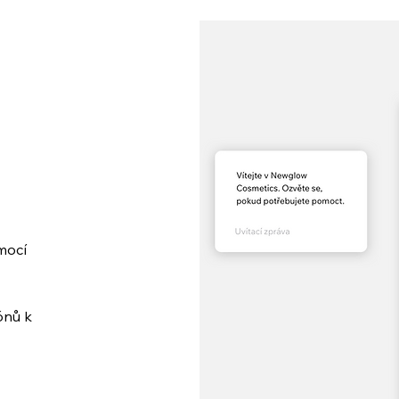
mocí
ónů k