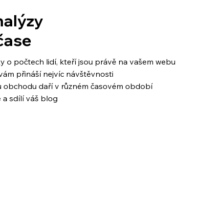
nalýzy
čase
iky o počtech lidí, kteří jsou právě na vašem webu
vám přináší nejvíc návštěvnosti
mu obchodu daří v různém časovém období
e a sdílí váš blog