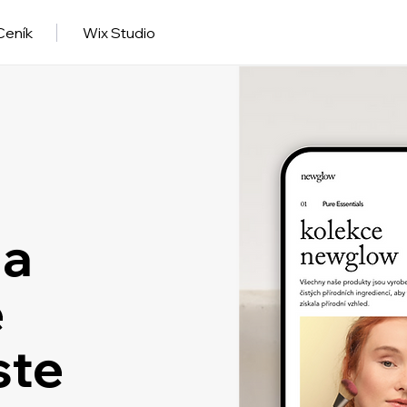
Ceník
Wix Studio
 a
e
ste