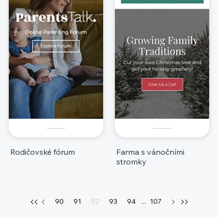
Rodičovské fórum
Farma s vánočními
stromky
90
91
92
93
94
...
107