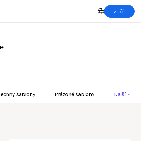
Začít
e
šechny šablony
Prázdné šablony
Další