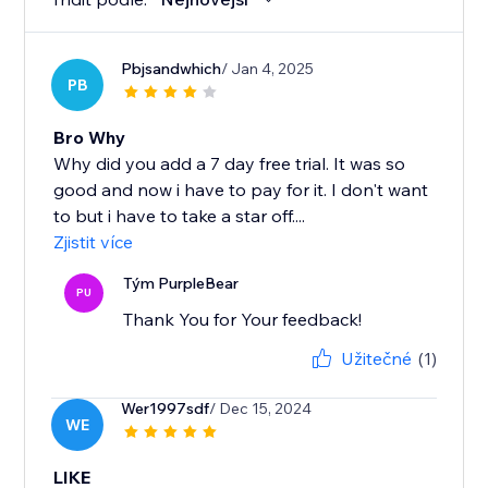
Pbjsandwhich
/ Jan 4, 2025
PB
Bro Why
Why did you add a 7 day free trial. It was so
good and now i have to pay for it. I don't want
to but i have to take a star off....
Zjistit více
Tým PurpleBear
PU
Thank You for Your feedback!
Užitečné
(1)
Wer1997sdf
/ Dec 15, 2024
WE
LIKE