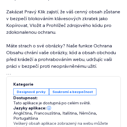
Zakázat Pravý Klik zajistí, že váš cenný obsah zůstane
v bezpečí blokováním klávesových zkratek jako
Kopírovat, Vložit a Prohlížeč zdrojového kódu pro
zdokonalenou ochranu.
Máte strach o své obrázky? Naše funkce Ochrana
Obsahu chrání vaše obrázky, kód a obsah obchodu
před krádeží a prohrabováním webu, udržujíc vaši
práci v bezpečí proti neoprávněnému užití.
Zabezpečte své stránky ještě dnes a ochraňte to, co
Kategorie
je vaše.
Designové prvky
Soukromí a bezpečnost
Dostupnost:
Tato aplikace je dostupná po celém světě.
Jazyky aplikace:
Angličtina
,
Francouzština
,
Italština
,
Němčina
,
Portugaltšina
Veškerý obsah aplikace zobrazený na webu můžete