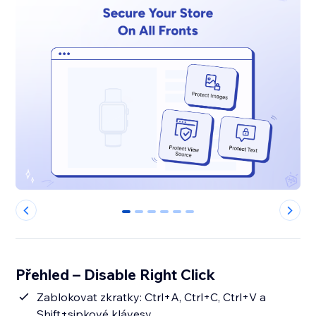
0
1
2
3
4
5
Přehled – Disable Right Click
Zablokovat zkratky: Ctrl+A, Ctrl+C, Ctrl+V a
Shift+sipkové klávesy