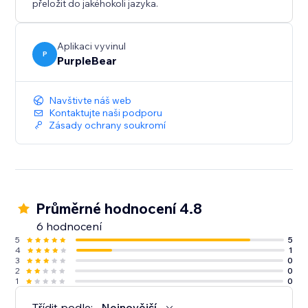
přeložit do jakéhokoli jazyka.
Aplikaci vyvinul
P
PurpleBear
Navštivte náš web
Kontaktujte naši podporu
Zásady ochrany soukromí
Průměrné hodnocení 4.8
6 hodnocení
5
5
4
1
3
0
2
0
1
0
Třídit podle:
Nejnovější