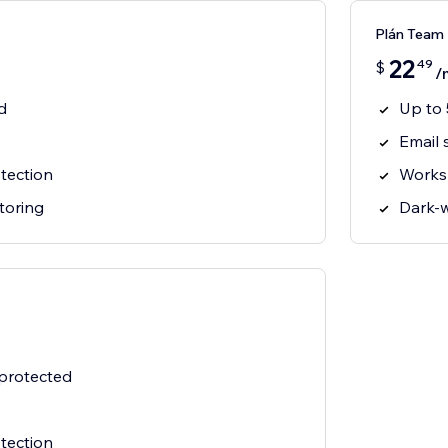
Plán Team
22
49
$
/
d
Up to 
Email 
tection
Works
toring
Dark-
 protected
tection