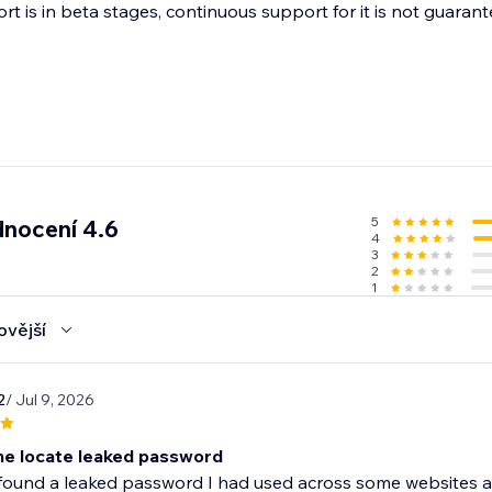
t is in beta stages, continuous support for it is not guarant
5
nocení 4.6
4
3
2
1
ovější
2
/ Jul 9, 2026
e locate leaked password
ound a leaked password I had used across some websites and