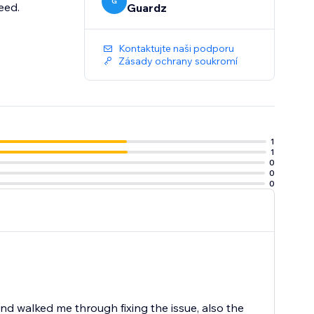
G
eed.
Guardz
Kontaktujte naši podporu
Zásady ochrany soukromí
1
1
0
0
0
 walked me through fixing the issue, also the