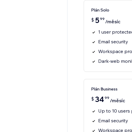
Plán Solo
5
99
$
/měsíc
1 user protecte
Email security
Workspace pro
Dark-web moni
Plán Business
34
99
$
/měsíc
Up to 10 users
Email security
Workspace pro