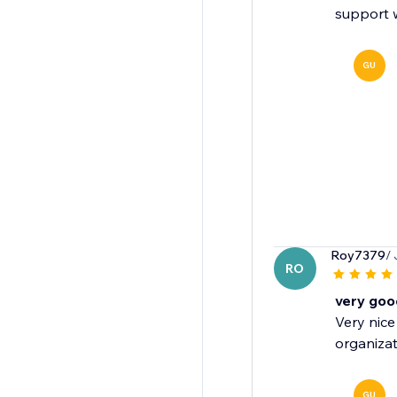
support w
GU
Roy7379
/
RO
very goo
Very nice
organizat
GU