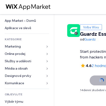
App Market – Domů
Volba Wixu
Aplikace ve slevě
Guardz Ess
od
Guardz
KATEGORIE
Marketing
Start protecti
Online prodej
Reklamy
from hackers 
Mobilní zařízení
Služby a události
Aplikace pro obchody
4.6
2 hodno
Analytika
Doprava a doručení
Média a obsah
Ubytování
Sociální sítě
Tlačítka pro prodej
Události
Designové prvky
Galerie
SEO
Online kurzy
Restaurace
Hudba
Mapy a navigace
Komunikace 
Míra zapojení
Tisk na vyžádání
Nemovitosti
Podcasty
Soukromí a bezpečnost
Formuláře
14denní zkušební 
Výpisy webu
Účetnictví
OBJEVUJTE
Rezervace
Fotografie
Hodiny
Blog
E‑mail
Kupóny a věrnostní programy
Výběr týmu
Video
Šablony stránek
Ankety