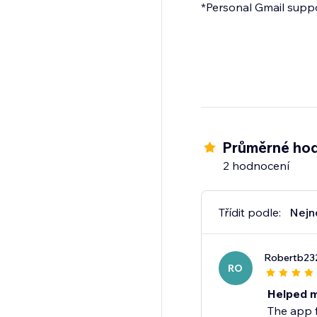
*Personal Gmail suppor
Průměrné hod
2 hodnocení
Třídit podle:
Nejn
Robertb23
RO
Helped m
The app f