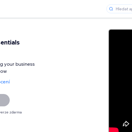
entials
ng your business
now
cení
verze zdarma