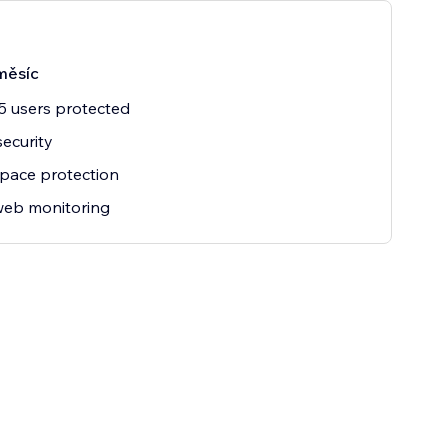
měsíc
5 users protected
security
pace protection
web monitoring