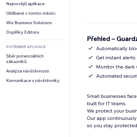
Konverze
Skladování
Nejnovější aplikace
PDF
Efekty pro obrázky
Chat
Dropshipping
Sdílení souborů
Oblíbené v tomto měsíci
Tlačítka a nabídky
Komentáře
Plány a předplatné
Novinky
Bannery a odznaky
Wix Business Solutions
Telefon
Crowdfunding
Služby obsahu
Kalkulačky
Komunita
Doplňky Editoru
Jídlo a nápoje
Přehled – Guardz
Efekty textu
Vyhledávání
Reference a recenze
POTŘEBNÉ APLIKACE
Počasí
Automatically bl
CRM
Sběr potenciálních 
Tabulky a grafy
Get instant alert
zákazníků
Monitor the dark
Analýza návštěvnosti
Automated securi
Komunikace s návštěvníky
Small businesses face
built for IT teams.
We protect your busine
Our app continuously
so you stay protected