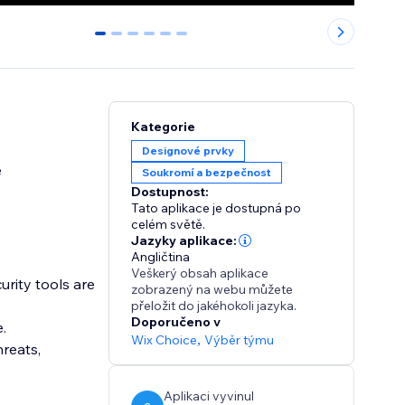
0
1
2
3
4
5
Kategorie
Designové prvky
e
Soukromí a bezpečnost
Dostupnost:
Tato aplikace je dostupná po
celém světě.
Jazyky aplikace:
Angličtina
Veškerý obsah aplikace
urity tools are
zobrazený na webu můžete
přeložit do jakéhokoli jazyka.
Doporučeno v
e.
Wix Choice
,
Výběr týmu
reats,
Aplikaci vyvinul