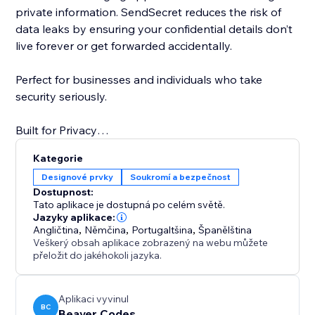
private information. SendSecret reduces the risk of
data leaks by ensuring your confidential details don’t
live forever or get forwarded accidentally.
Perfect for businesses and individuals who take
security seriously.
Built for Privacy
With one-time viewing and automatic deletion, your
Kategorie
secrets stay private—exactly how they should.
Designové prvky
Soukromí a bezpečnost
Dostupnost:
Tato aplikace je dostupná po celém světě.
Jazyky aplikace:
Angličtina
,
Němčina
,
Portugaltšina
,
Španělština
Veškerý obsah aplikace zobrazený na webu můžete
přeložit do jakéhokoli jazyka.
Aplikaci vyvinul
BC
Beaver Codes