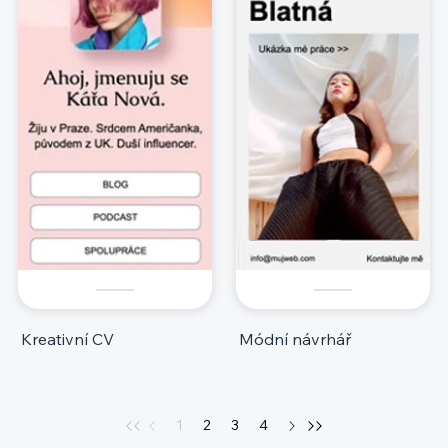
Kreativní CV
Módní návrhář
1
2
3
4