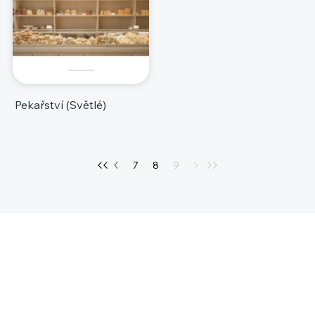
Pekařství (Světlé)
7
8
9