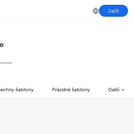
Začít
e
šechny šablony
Prázdné šablony
Další