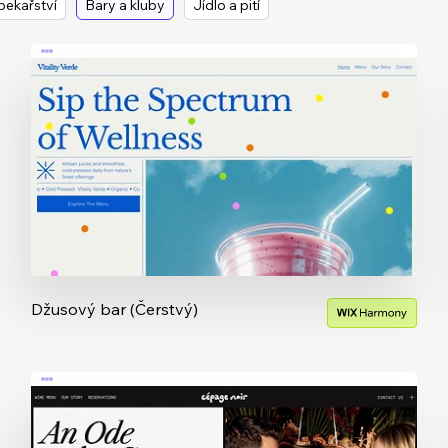
pekařství
Bary a kluby
Jídlo a pití
Džusový bar (Čerstvý)