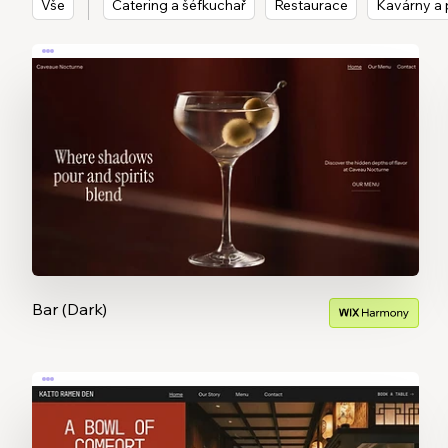
Vše
Catering a šéfkuchař
Restaurace
Kavárny a 
Bar (Dark)