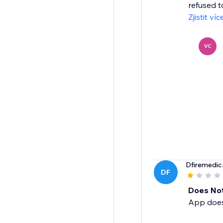
refused t
Zjistit víc
VC
Dfiremedic
DF
Does No
App does