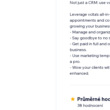
Not just a CRM: use v
Leverage vcita’s all-
appointments and coll
growing your business
- Manage and organize
- Say goodbye to no s
- Get paid in full and
business.
- Use marketing templ
a pro.
- Wow your clients wi
enhanced.
Průměrné hod
38 hodnocení