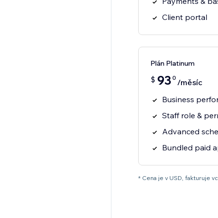
Payments & bas
Client portal
Plán Platinum
93
0
$
/měsíc
Business perfo
Staff role & pe
Advanced sched
Bundled paid 
* Cena je v USD, fakturuje vcit