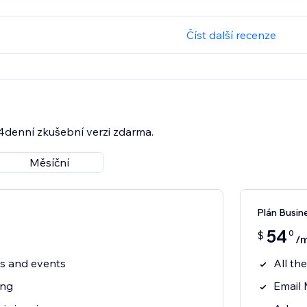
Číst další recenze
14denní zkušební verzi zdarma.
Měsíční
Plán Busin
54
0
$
/
ts and events
All th
ing
Email 