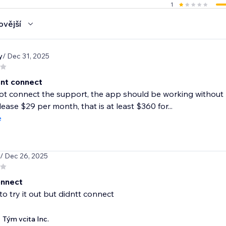
1
ovější
y
/ Dec 31, 2025
snt connect
 not connect the support, the app should be working without
lease $29 per month, that is at least $360 for...
e
/ Dec 26, 2025
onnect
to try it out but didntt connect
Tým vcita Inc.