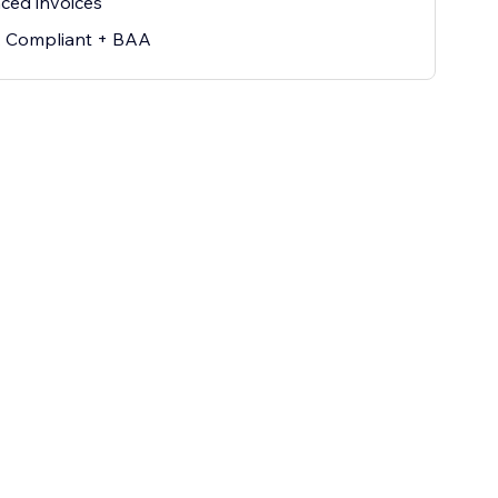
ced invoices
 Compliant + BAA