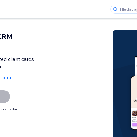
 CRM
ed client cards
e.
ocení
verze zdarma