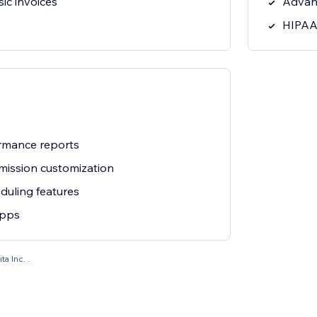
ic invoices
Advan
HIPAA
rmance reports
rmission customization
uling features
apps
a Inc. .