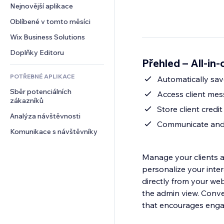
Konverze
Skladování
Nejnovější aplikace
PDF
Efekty pro obrázky
Chat
Dropshipping
Sdílení souborů
Oblíbené v tomto měsíci
Tlačítka a nabídky
Komentáře
Plány a předplatné
Novinky
Bannery a odznaky
Wix Business Solutions
Telefon
Crowdfunding
Služby obsahu
Kalkulačky
Komunita
Doplňky Editoru
Jídlo a nápoje
Přehled – All-i
Efekty textu
Vyhledávání
Reference a recenze
POTŘEBNÉ APLIKACE
Počasí
Automatically sav
CRM
Sběr potenciálních 
Tabulky a grafy
Access client mes
zákazníků
Store client cred
Analýza návštěvnosti
Communicate and e
Komunikace s návštěvníky
Manage your clients an
personalize your inter
directly from your we
the admin view. Conver
that encourages enga