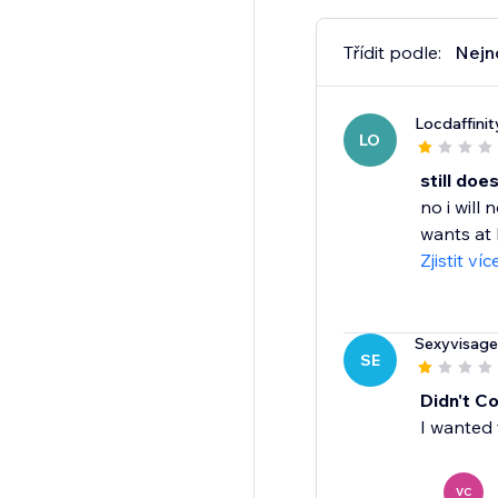
Třídit podle:
Nejn
Locdaffinit
LO
still doe
no i will
wants at 
Zjistit víc
Sexyvisage
SE
Didn't C
I wanted 
VC