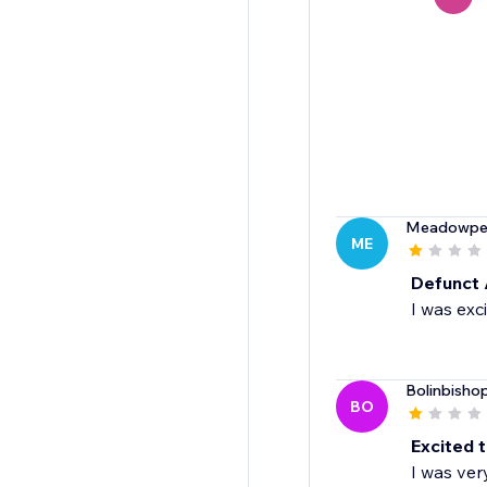
Meadowpe
ME
Defunct
I was exci
Bolinbisho
BO
Excited t
I was ver