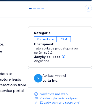
0
1
2
3
Kategorie
Komunikace
CRM
ce.
Dostupnost:
Tato aplikace je dostupná po
re
celém světě.
Jazyky aplikace:
Angličtina
 data to
Aplikaci vyvinul
V
Capture leads
vcita Inc.
teractions from
service portal
Navštivte náš web
Kontaktujte naši podporu
Zásady ochrany soukromí