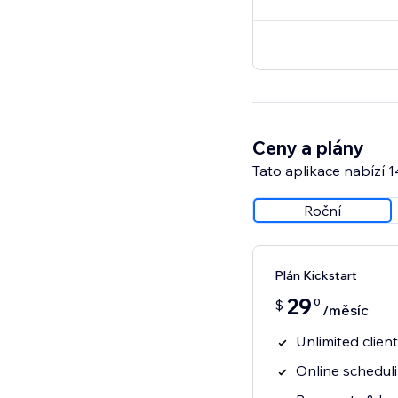
Ceny a plány
Tato aplikace nabízí 
Roční
Plán Kickstart
29
0
$
/měsíc
Unlimited clien
Online schedul