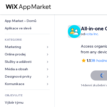
App Market – Domů
All-in-one
Aplikace ve slevě
od
vcita Inc.
KATEGORIE
Access organiz
Marketing
from any devic
Online prodej
Reklamy
1.1
38 hodn
Mobilní zařízení
Služby a události
Aplikace pro obchody
Analytika
Doprava a doručení
Média a obsah
Ubytování
Sociální sítě
Tlačítka pro prodej
Události
Designové prvky
Galerie
SEO
Online kurzy
Restaurace
Hudba
Mapy a navigace
Komunikace 
14denní zkušební 
Míra zapojení
Tisk na vyžádání
Nemovitosti
Podcasty
Soukromí a bezpečnost
Formuláře
Výpisy webu
Účetnictví
OBJEVUJTE
Rezervace
Fotografie
Hodiny
Blog
E‑mail
Kupóny a věrnostní programy
Výběr týmu
Video
Šablony stránek
Ankety