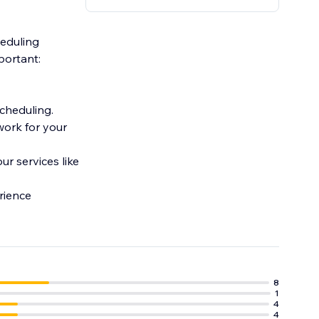
heduling
portant:
cheduling.
 work for your
r services like
rience
8
1
4
4