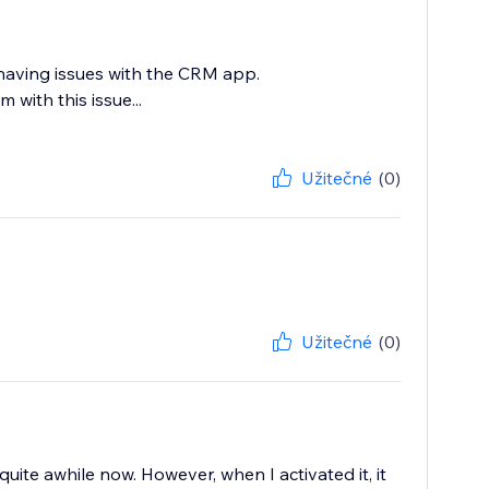
 having issues with the CRM app.
with this issue...
Užitečné
(0)
Užitečné
(0)
quite awhile now. However, when I activated it, it