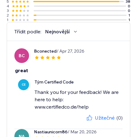
5
38
4
0
3
0
2
1
1
1
Třídit podle:
Nejnovější
Bconected
/ Apr 27, 2026
BC
great
Tým Certified Code
CE
Thank you for your feedback! We are
here to help:
www.certifiedco.de/help
Užitečné
(0)
Nastiaunicorn86
/ Mar 20, 2026
NA