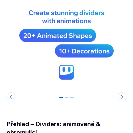
0
1
2
Přehled – Dividers: animované &
ohromující