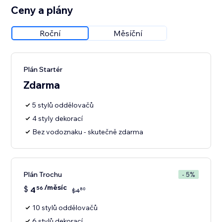
Ceny a plány
Roční
Měsíční
Plán Startér
Zdarma
5 stylů oddělovačů
4 styly dekorací
Bez vodoznaku - skutečně zdarma
Plán Trochu
- 5%
/měsíc
$
4
56
80
$
4
10 stylů oddělovačů
6 stylů dekorací