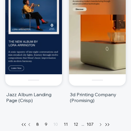
Jazz Album Landing
3d Printing Company
Page (Crisp)
(Promising)
8
9
10
11
12
...
107