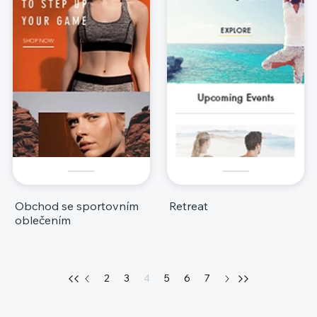
Obchod se sportovním
Retreat
oblečením
2
3
4
5
6
7